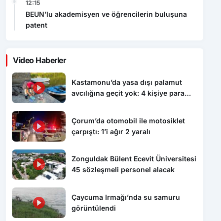
12:15
BEUN’lu akademisyen ve öğrencilerin buluşuna
patent
Video Haberler
Kastamonu’da yasa dışı palamut
avcılığına geçit yok: 4 kişiye para
cezası uygulandı
Çorum’da otomobil ile motosiklet
çarpıştı: 1’i ağır 2 yaralı
Zonguldak Bülent Ecevit Üniversitesi
45 sözleşmeli personel alacak
Çaycuma Irmağı’nda su samuru
görüntülendi