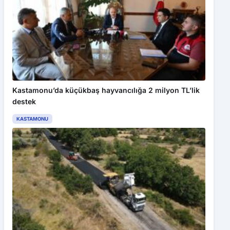
Kastamonu’da küçükbaş hayvancılığa 2 milyon TL’lik
destek
KASTAMONU