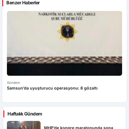
Benzer Haberler
Gündem
Ka
Samsun’da uyuşturucu operasyonu: 8 gözaltı
C
Haftalık Gündem
MHP’de kongre maratonunda sona