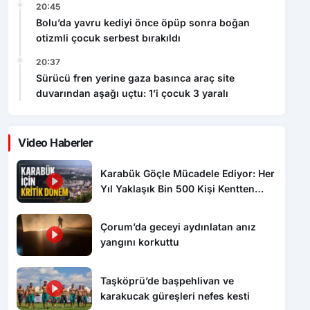
20:45
Bolu’da yavru kediyi önce öpüp sonra boğan
otizmli çocuk serbest bırakıldı
20:37
Sürücü fren yerine gaza basınca araç site
duvarından aşağı uçtu: 1’i çocuk 3 yaralı
Video Haberler
Karabük Göçle Mücadele Ediyor: Her
Yıl Yaklaşık Bin 500 Kişi Kentten
Ayrılıyor
Çorum’da geceyi aydınlatan anız
yangını korkuttu
Taşköprü’de başpehlivan ve
karakucak güreşleri nefes kesti