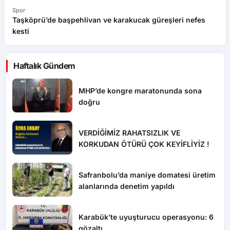
Spor
Sp
Taşköprü’de başpehlivan ve karakucak güreşleri nefes
A
kesti
b
Haftalık Gündem
MHP’de kongre maratonunda sona
doğru
VERDİĞİMİZ RAHATSIZLIK VE
KORKUDAN ÖTÜRÜ ÇOK KEYİFLİYİZ !
Safranbolu’da maniye domatesi üretim
alanlarında denetim yapıldı
Karabük’te uyuşturucu operasyonu: 6
gözaltı