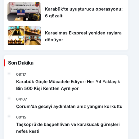
Karabük’te uyuşturucu operasyonu:
6 gözaltı
Karaelmas Ekspresi yeniden raylara
dönüyor
Son Dakika
08:17
Karabük Göçle Mücadele Ediyor: Her Yıl Yaklaşık
Bin 500 Kişi Kentten Ayrılıyor
04:07
Çorum’da geceyi aydınlatan anız yangını korkuttu
00:15
Taşköprü’de başpehlivan ve karakucak güreşleri
nefes kesti