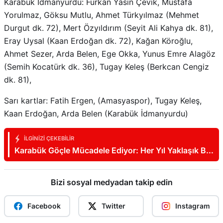
Karabük İdmanyurdu: Furkan Yasin Çevik, Mustafa
Yorulmaz, Göksu Mutlu, Ahmet Türkyılmaz (Mehmet
Durgut dk. 72), Mert Özyıldırım (Seyit Ali Kahya dk. 81),
Eray Uysal (Kaan Erdoğan dk. 72), Kağan Köroğlu,
Ahmet Sezer, Arda Belen, Ege Okka, Yunus Emre Alagöz
(Semih Kocatürk dk. 36), Tugay Keleş (Berkcan Cengiz
dk. 81),
Sarı kartlar: Fatih Ergen, (Amasyaspor), Tugay Keleş,
Kaan Erdoğan, Arda Belen (Karabük İdmanyurdu)
İLGINIZI ÇEKEBILIR
Karabük Göçle Mücadele Ediyor: Her Yıl Yaklaşık Bin
500 Kişi Kentten Ayrılıyor
Bizi sosyal medyadan takip edin
Facebook
Twitter
Instagram