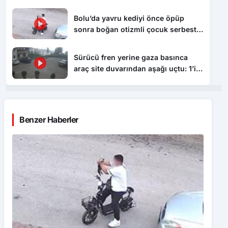
Bolu’da yavru kediyi önce öpüp
sonra boğan otizmli çocuk serbest
bırakıldı
Sürücü fren yerine gaza basınca
araç site duvarından aşağı uçtu: 1’i
çocuk 3 yaralı
Benzer Haberler