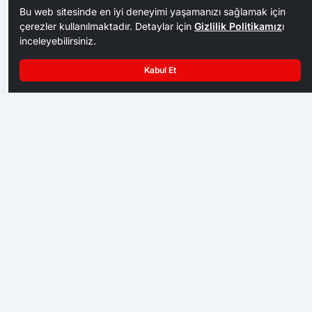
Bu web sitesinde en iyi deneyimi yaşamanızı sağlamak için
çerezler kullanılmaktadır. Detaylar için
Gizlilik Politikamız
ı
inceleyebilirsiniz.
Kabul Et
Karabük İdmanyurdu Deplasmanda Berabere Kaldı
Kadın sürücü fren yerine gaza basınca site
duvarından aşağıya böyle uçtu: 1’i çocuk 3 yaralı
GÜNDEM