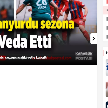
İ
H
urdu Sahasında 3-1 Galip