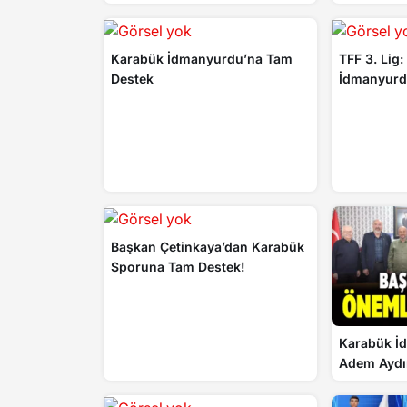
Biletler Sadece 1 TL
Karabük İdmanyurdu’na Tam
TFF 3. Lig
Destek
İdmanyurdu
2
Başkan Çetinkaya’dan Karabük
Sporuna Tam Destek!
Karabük İ
Adem Aydım
Destek Mes