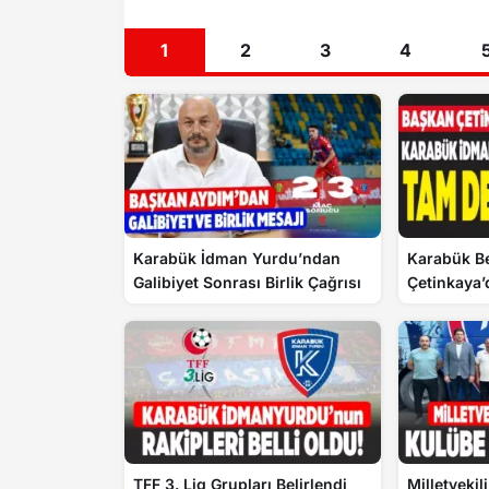
1
2
3
4
Karabük İdman Yurdu’ndan
Karabük Be
Galibiyet Sonrası Birlik Çağrısı
Çetinkaya
Destek
TFF 3. Lig Grupları Belirlendi
Milletvekili