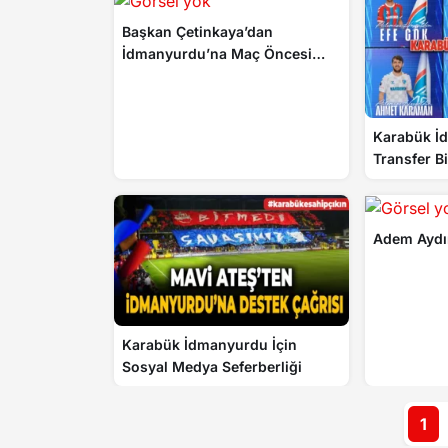
Başkan Çetinkaya’dan
İdmanyurdu’na Maç Öncesi
Tatlı Destek
Karabük İ
Transfer B
Adem Aydı
Karabük İdmanyurdu İçin
Sosyal Medya Seferberliği
1