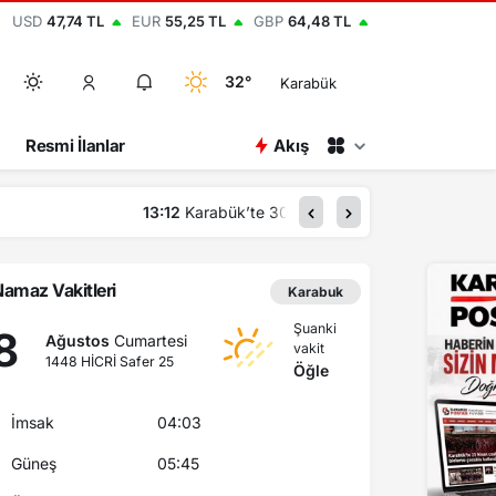
USD
47,74 TL
EUR
55,25 TL
GBP
64,48 TL
32°
Karabük
Resmi İlanlar
Akış
13:01
Karabük’te Uyuşturucu
amaz Vakitleri
Karabuk
Şuanki
8
Ağustos
Cumartesi
vakit
1448 HİCRİ Safer 25
Öğle
İmsak
04:03
Güneş
05:45