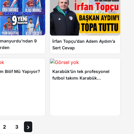
dmanyurdu’ndan 9
İrfan Topçu’dan Adem Aydım’a
irden
Sert Cevap
m Blöf Mü Yapıyor?
Karabük’ün tek profesyonel
futbol takımı Karabük
İdmanyurdu Spor ligden
çekiliyor
2
3