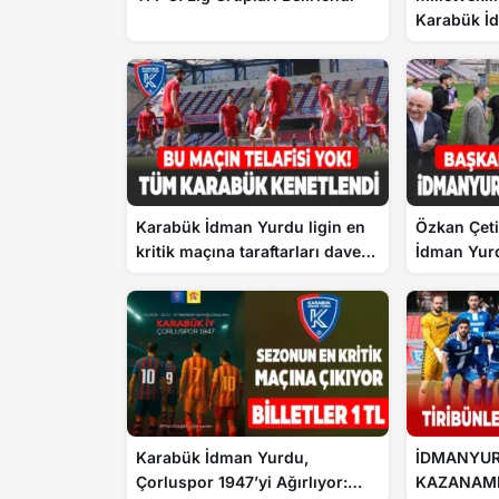
Karabük İ
Ziyaret
Karabük İdman Yurdu ligin en
Özkan Çet
kritik maçına taraftarları davet
İdman Yur
etti
Karabük İdman Yurdu,
İDMANYUR
Çorluspor 1947’yi Ağırlıyor:
KAZANAM