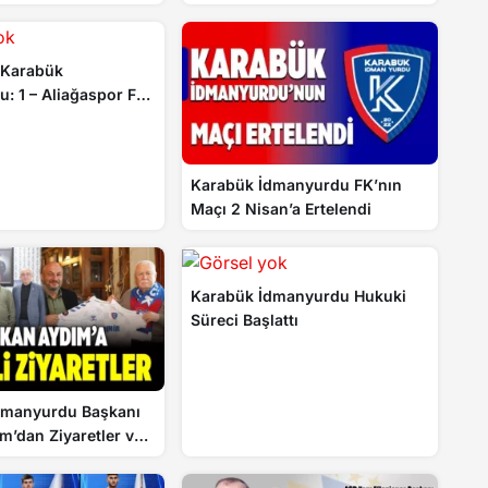
: Karabük
: 1 – Aliağaspor FK:
Karabük İdmanyurdu FK’nın
Maçı 2 Nisan’a Ertelendi
Karabük İdmanyurdu Hukuki
Süreci Başlattı
dmanyurdu Başkanı
’dan Ziyaretler ve
ajları