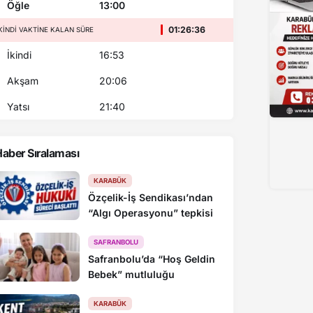
Öğle
13:00
01:26:35
KINDI VAKTINE KALAN SÜRE
İkindi
16:53
Akşam
20:06
Yatsı
21:40
aber Sıralaması
Bulancak’tan Altın Değerinde Üç Pua
KARABÜK
Özçelik-İş Sendikası’ndan
“Algı Operasyonu” tepkisi
SAFRANBOLU
Safranbolu’da “Hoş Geldin
Bebek” mutluluğu
KARABÜK