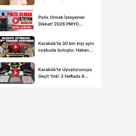
Polis Olmak İsteyenler
Dikkat! 2026 PMYO
Başvuruları Başladı: 3 Bin
250 Öğrenci Alınacak
Karabük’te 30 bin kişi aynı
coşkuda buluştu: Hakan
Peker ve Sefo sahneyi
salladı
Karabük’te Uyuşturucuya
Geçit Yok! 3 Haftada 8
Operasyon: 2 Tutuklama, 4
Firari Yakalandı