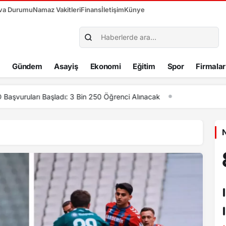
va Durumu
Namaz Vakitleri
Finans
İletişim
Künye
Gündem
Asayiş
Ekonomi
Eğitim
Spor
Firmalar
i aynı coşkuda buluştu: Hakan Peker ve Sefo sahneyi salladı
N