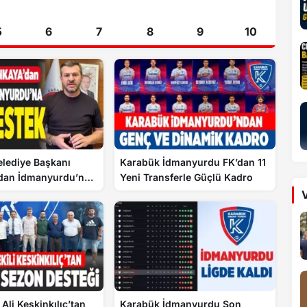
5
6
7
8
9
10
lediye Başkanı
Karabük İdmanyurdu FK’dan 11
’dan İdmanyurdu’na
Yeni Transferle Güçlü Kadro
V
 Ali Keskinkılıç’tan
Karabük İdmanyurdu Son