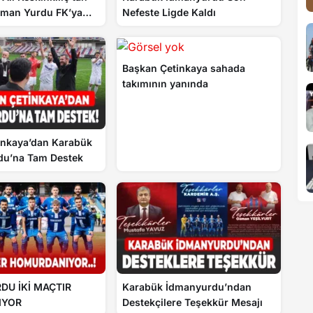
dman Yurdu FK’ya
Nefeste Ligde Kaldı
Başkan Çetinkaya sahada
takımının yanında
inkaya’dan Karabük
du’na Tam Destek
DU İKİ MAÇTIR
Karabük İdmanyurdu’ndan
IYOR
Destekçilere Teşekkür Mesajı