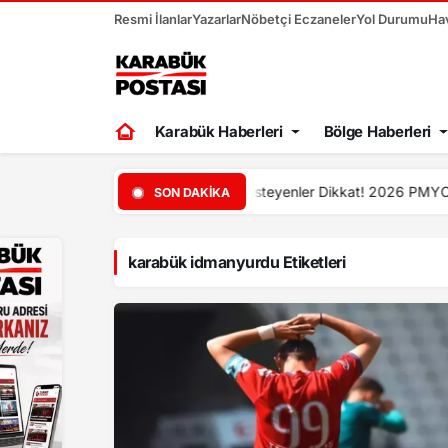
Resmi İlanlar
Yazarlar
Nöbetçi Eczaneler
Yol Durumu
Ha
Karabük Haberleri
Bölge Haberleri
k
13:12
Karabük’te 30 bin kiş
SON DAKIKA
karabük idmanyurdu Etiketleri