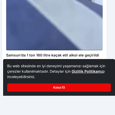
Samsun’da 1 ton 160 litre kaçak etil alkol ele geçirildi
GÜNDEM
Bu web sitesinde en iyi deneyimi yaşamanızı sağlamak için
çerezler kullanılmaktadır. Detaylar için
Gizlilik Politikamız
ı
inceleyebilirsiniz.
Kabul Et
Karabük Ağız ve Diş Sağlığı Hastanesine “Engelli Diş Tedavi
Ünitesi” tescili