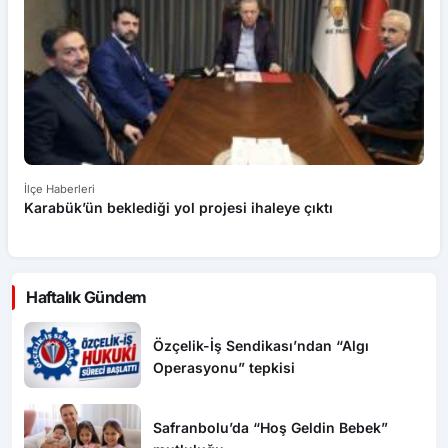
İlçe Haberleri
İl
Karabük’ün beklediği yol projesi ihaleye çıktı
D
Haftalık Gündem
Özçelik-İş Sendikası’ndan “Algı
Operasyonu” tepkisi
Safranbolu’da “Hoş Geldin Bebek”