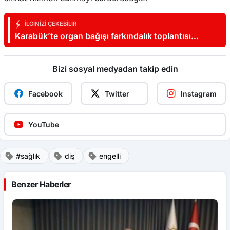
İLGINIZI ÇEKEBILIR
Karabük’te organ bağışı farkındalık toplantısı
düzenlendi
Bizi sosyal medyadan takip edin
Facebook
Twitter
Instagram
YouTube
#sağlık
diş
engelli
Benzer Haberler