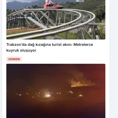
Trabzon’da dağ kızağına turist akını: Metrelerce
kuyruk oluşuyor
GÜNDEM