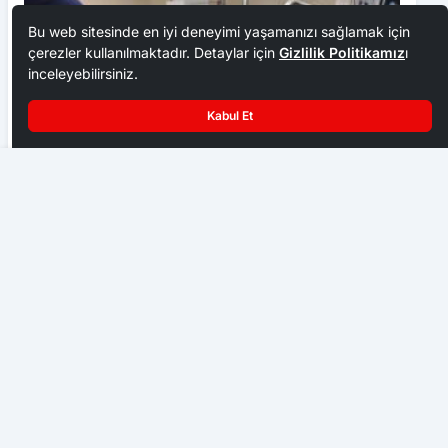
Bu web sitesinde en iyi deneyimi yaşamanızı sağlamak için
çerezler kullanılmaktadır. Detaylar için
Gizlilik Politikamız
ı
inceleyebilirsiniz.
Kabul Et
Kanalizasyon kokusuna Karadeniz usulü çözüm
TOGÜ’de kalp cerrahisinde yeni nesil sistem hizmete
alındı
SAĞLIK