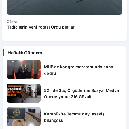
Dünya
Dü
Tatilcilerin yeni rotası Ordu plajları
B
ta
Haftalık Gündem
MHP’de kongre maratonunda sona
doğru
52 İlde Suç Örgütlerine Sosyal Medya
Operasyonu: 216 Gözaltı
Karabük’te Temmuz ayı asayiş
bilançosu