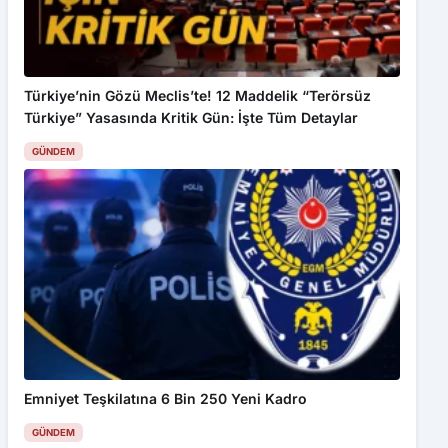
Türkiye’nin Gözü Meclis’te! 12 Maddelik “Terörsüz
Türkiye” Yasasında Kritik Gün: İşte Tüm Detaylar
GÜNDEM
Bu web sitesinde en iyi deneyimi yaşamanızı sağlamak için
çerezler kullanılmaktadır. Detaylar için
Gizlilik Politikamız
ı
inceleyebilirsiniz.
Kabul Et
İhsaniyespor’un hocası belli oldu
Emniyet Teşkilatına 6 Bin 250 Yeni Kadro
GÜNDEM