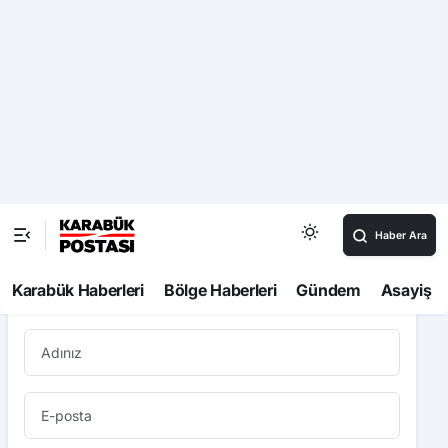
havuzunda yüzdüler
Kenevir Küspesi Bağırsak Sağlığı İçin
Araştırılacak
Kirman’dan Eflani’de Saha Mesaisi
Eskipazar’da Aile Vurgusu: “Güçlü Aile,
Güçlü Gelecek”
Yorum Yaz