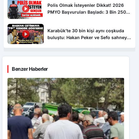
Öğrenci Alınacak
Karabük’te 30 bin kişi aynı coşkuda
buluştu: Hakan Peker ve Sefo sahneyi
salladı
Benzer Haberler
Kazada yaşamını yitiren yaşlı adam toprağa verildi