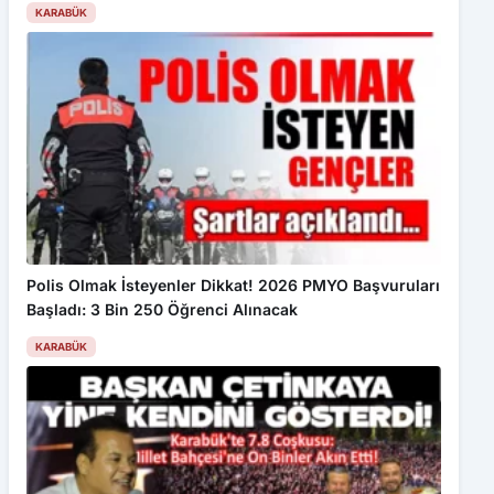
Bu web sitesinde en iyi deneyimi yaşamanızı sağlamak için
çerezler kullanılmaktadır. Detaylar için
Gizlilik Politikamız
ı
inceleyebilirsiniz.
Kabul Et
Gizli buzlanma trafik kazalarına sebep oldu: 3 yaralı
Polis Olmak İsteyenler Dikkat! 2026 PMYO Başvuruları
Başladı: 3 Bin 250 Öğrenci Alınacak
KARABÜK