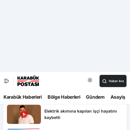
13:12
Karabük’te 30 bin kişi aynı coşkuda buluştu: Hakan
Peker ve Sefo sahneyi salladı
Video Haberler
HAYAT 112 ACİL MOBİL UYGULAMASI
KAMU SPOTU YAYINDA
Kazada yaşamını yitiren yaşlı adam
toprağa verildi
Elektrik akımına kapılan işçi hayatını
kaybetti
Polis Olmak İsteyenler Dikkat! 2026
PMYO Başvuruları Başladı: 3 Bin 250