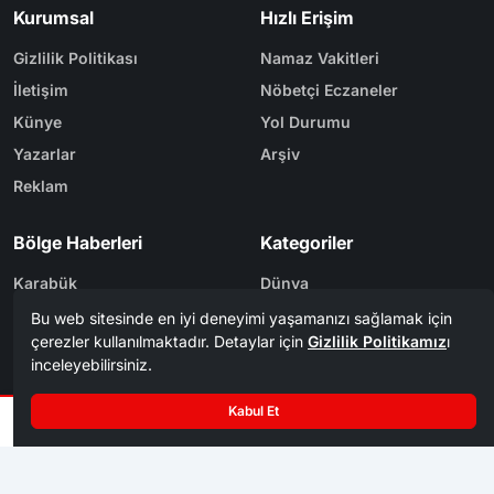
Gizlilik Politikası
Namaz Vakitleri
İletişim
Nöbetçi Eczaneler
Künye
Yol Durumu
Yazarlar
Arşiv
Reklam
Bölge Haberleri
Kategoriler
Karabük
Dünya
Safranbolu
Eğitim
Kastamonu
Ekonomi
Bolu
Gündem
Zonguldak
Spor
Tasarım & Yazılım
Tema
Kerem
ER
Mevzu² [v1.3.9]