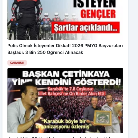
Polis Olmak İsteyenler Dikkat! 2026 PMYO Başvuruları
Başladı: 3 Bin 250 Öğrenci Alınacak
KARABÜK
Karabük’te 30 bin kişi aynı coşkuda buluştu: Hakan
Peker ve Sefo sahneyi salladı