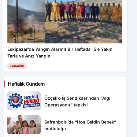
Eskipazar’da Yangın Alarmı! Bir Haftada 15’e Yakın
Tarla ve Anız Yangını
KARABÜK
Haftalık Gündem
Özçelik-İş Sendikası’ndan “Algı
Operasyonu” tepkisi
Safranbolu’da “Hoş Geldin Bebek”
mutluluğu
1010 No’lu Cadde yenilendi, sıra