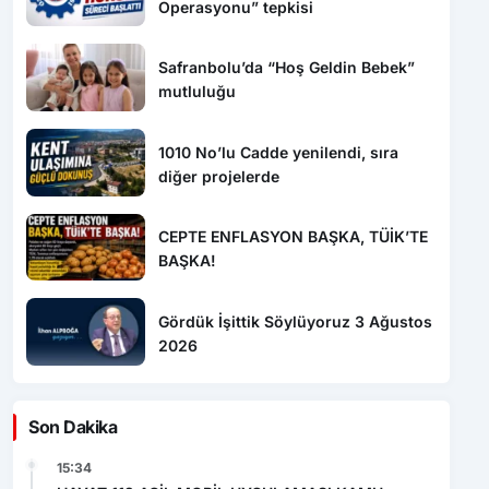
Safranbolu’da “Hoş Geldin Bebek”
mutluluğu
1010 No’lu Cadde yenilendi, sıra
diğer projelerde
CEPTE ENFLASYON BAŞKA, TÜİK’TE
BAŞKA!
Gördük İşittik Söylüyoruz 3 Ağustos
2026
Son Dakika
15:34
HAYAT 112 ACİL MOBİL UYGULAMASI KAMU
SPOTU YAYINDA