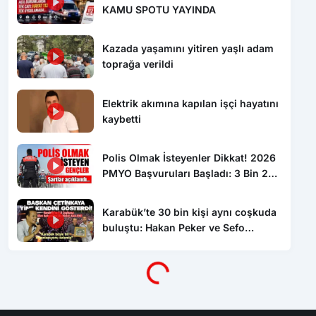
Kazada yaşamını yitiren yaşlı adam
toprağa verildi
Elektrik akımına kapılan işçi hayatını
kaybetti
Polis Olmak İsteyenler Dikkat! 2026
PMYO Başvuruları Başladı: 3 Bin 250
Öğrenci Alınacak
Karabük’te 30 bin kişi aynı coşkuda
Yükleniyor...
buluştu: Hakan Peker ve Sefo
sahneyi salladı
Kurumsal
Hızlı Erişim