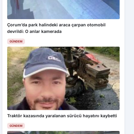
Kabul Et
Gençler Samsun’un geleceği için yarıştı
Çorum’da park halindeki araca çarpan otomobil
devrildi: O anlar kamerada
GÜNDEM
Traktör kazasında yaralanan sürücü hayatını kaybetti
GÜNDEM