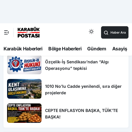
15 Temmuz’da Erdoğan’a Suikast
Girişiminde Bulunan FETÖ’cü 10 Yıl
Sonra Yakalandı!
Safranbolu’da “Hoş Geldin Bebek”
mutluluğu
Özçelik-İş Sendikası’ndan “Algı
Operasyonu” tepkisi
1010 No’lu Cadde yenilendi, sıra diğer
projelerde
CEPTE ENFLASYON BAŞKA, TÜİK’TE
BAŞKA!