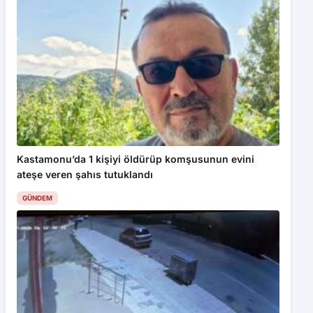
Kastamonu’da 1 kişiyi öldürüp komşusunun evini
ateşe veren şahıs tutuklandı
GÜNDEM
Bu web sitesinde en iyi deneyimi yaşamanızı sağlamak için
çerezler kullanılmaktadır. Detaylar için
Gizlilik Politikamız
ı
inceleyebilirsiniz.