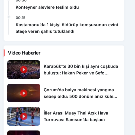
00:30
Konteyner alevlere teslim oldu
00:15
Kastamonu’da 1 kişiyi öldürüp komşusunun evini
ateşe veren şahıs tutuklandı
Video Haberler
Karabük’te 30 bin kişi aynı coşkuda
buluştu: Hakan Peker ve Sefo
sahneyi salladı
Çorum’da balya makinesi yangına
sebep oldu: 500 dönüm anız küle
döndü
İller Arası Muay Thai Açık Hava
Turnuvası Samsun’da başladı