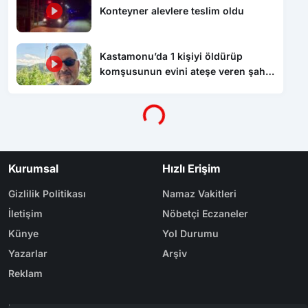
Konteyner alevlere teslim oldu
Kastamonu’da 1 kişiyi öldürüp
komşusunun evini ateşe veren şahıs
tutuklandı
Yükleniyor...
Kurumsal
Hızlı Erişim
Gizlilik Politikası
Namaz Vakitleri
İletişim
Nöbetçi Eczaneler
Künye
Yol Durumu
Yazarlar
Arşiv
Reklam