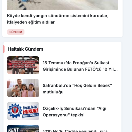
Köyde kendi yangın söndürme sistemini kurdular,
itfaiyeden eğitim aldılar
GÜNDEM
Haftalık Gündem
15 Temmuz’da Erdoğan’a Suikast
Girişiminde Bulunan FETÖ’cü 10 Yıl
Sonra Yakalandı!
Safranbolu’da “Hoş Geldin Bebek”
mutluluğu
Özçelik-İş Sendikası’ndan “Algı
Operasyonu” tepkisi
1010 No’lu Cadde yenilendi, sıra