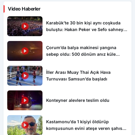
Video Haberler
Karabük’te 30 bin kişi aynı coşkuda
buluştu: Hakan Peker ve Sefo sahneyi
salladı
Çorum’da balya makinesi yangına
sebep oldu: 500 dönüm anız küle
döndü
İller Arası Muay Thai Açık Hava
Turnuvası Samsun’da başladı
Konteyner alevlere teslim oldu
Kastamonu’da 1 kişiyi öldürüp
komşusunun evini ateşe veren şahıs
tutuklandı