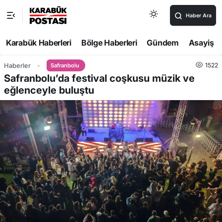
Haber Ara
Karabük Haberleri
Bölge Haberleri
Gündem
Asayiş
1522
Haberler
Safranbolu
Safranbolu’da festival coşkusu müzik ve
eğlenceyle buluştu