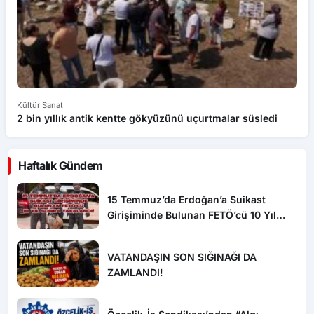
Kültür Sanat
Kü
2 bin yıllık antik kentte gökyüzünü uçurtmalar süsledi
Ba
Haftalık Gündem
15 Temmuz’da Erdoğan’a Suikast
Girişiminde Bulunan FETÖ’cü 10 Yıl
Sonra Yakalandı!
VATANDAŞIN SON SIĞINAĞI DA
ZAMLANDI!