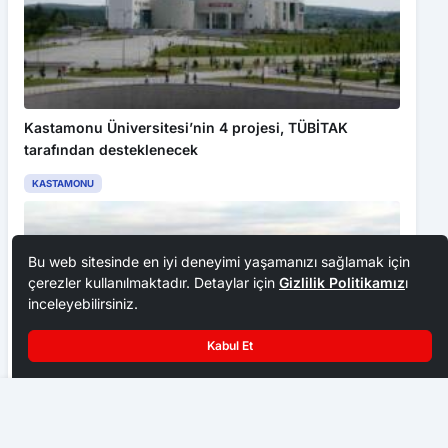
Kastamonu Üniversitesi’nin 4 projesi, TÜBİTAK
tarafından desteklenecek
KASTAMONU
Bu web sitesinde en iyi deneyimi yaşamanızı sağlamak için
çerezler kullanılmaktadır. Detaylar için
Gizlilik Politikamız
ı
inceleyebilirsiniz.
Kabul Et
Safranbolu’da festival coşkusu müzik ve eğlenceyle buluştu
Kastamonu Raporları Serisi’nin yedinci çalışması