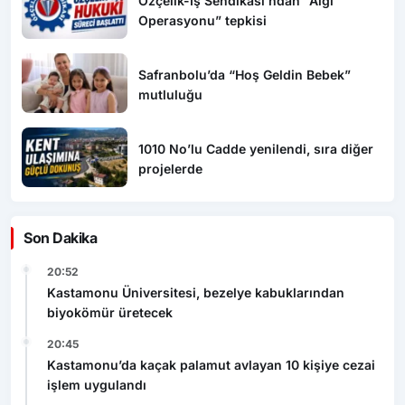
Özçelik-İş Sendikası’ndan “Algı
Operasyonu” tepkisi
Safranbolu’da “Hoş Geldin Bebek”
mutluluğu
1010 No’lu Cadde yenilendi, sıra diğer
projelerde
Son Dakika
20:52
Kastamonu Üniversitesi, bezelye kabuklarından
biyokömür üretecek
20:45
Kastamonu’da kaçak palamut avlayan 10 kişiye cezai
işlem uygulandı