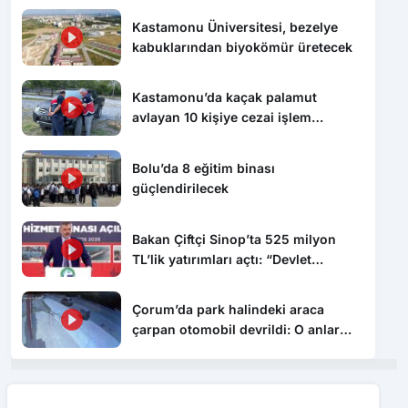
Kastamonu Üniversitesi, bezelye
kabuklarından biyokömür üretecek
Kastamonu’da kaçak palamut
avlayan 10 kişiye cezai işlem
uygulandı
Bolu’da 8 eğitim binası
güçlendirilecek
Bakan Çiftçi Sinop’ta 525 milyon
TL’lik yatırımları açtı: “Devlet
vatandaşına daha hızlı ulaşacak”
Çorum’da park halindeki araca
çarpan otomobil devrildi: O anlar
kamerada