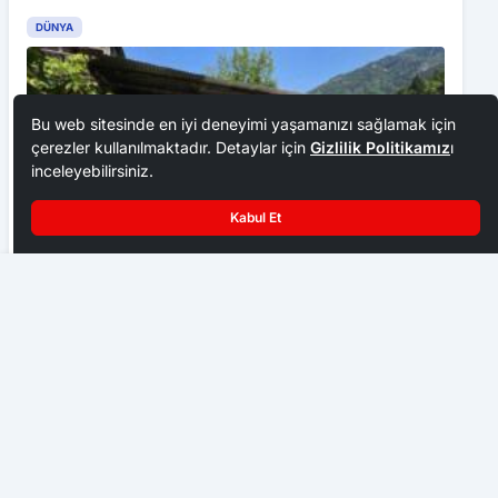
DÜNYA
Bu web sitesinde en iyi deneyimi yaşamanızı sağlamak için
çerezler kullanılmaktadır. Detaylar için
Gizlilik Politikamız
ı
inceleyebilirsiniz.
Kabul Et
Facianın ardından ilk hesaplaşma: 32 sanıklı otel yangını
davasında polis kuş uçurtmuyor
UNESCO korumasındaki Macahel’de bal hasadı
başladı
DÜNYA