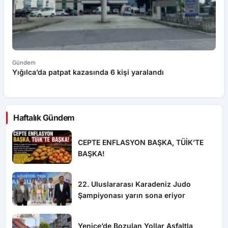
Gündem
G
Yığılca’da patpat kazasında 6 kişi yaralandı
Ç
y
Haftalık Gündem
CEPTE ENFLASYON BAŞKA, TÜİK’TE
BAŞKA!
22. Uluslararası Karadeniz Judo
Şampiyonası yarın sona eriyor
Yenice’de Bozulan Yollar Asfaltla