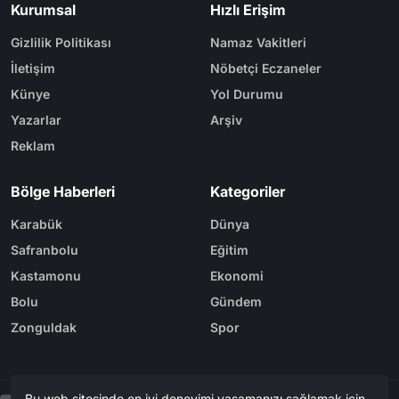
Kurumsal
Hızlı Erişim
Gizlilik Politikası
Namaz Vakitleri
İletişim
Nöbetçi Eczaneler
Künye
Yol Durumu
Yazarlar
Arşiv
Reklam
Bölge Haberleri
Kategoriler
Karabük
Dünya
Safranbolu
Eğitim
Kastamonu
Ekonomi
Bolu
Gündem
Zonguldak
Spor
Bu web sitesinde en iyi deneyimi yaşamanızı sağlamak için