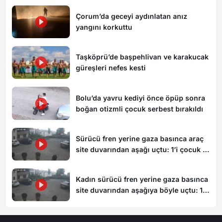
Çorum’da geceyi aydınlatan anız
yangını korkuttu
Taşköprü’de başpehlivan ve karakucak
güreşleri nefes kesti
Bolu’da yavru kediyi önce öpüp sonra
boğan otizmli çocuk serbest bırakıldı
Sürücü fren yerine gaza basınca araç
site duvarından aşağı uçtu: 1’i çocuk 3
yaralı
Kadın sürücü fren yerine gaza basınca
site duvarından aşağıya böyle uçtu: 1’i
çocuk 3 yaralı