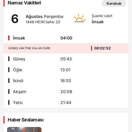
Namaz Vakitleri
Karabuk
6
Şuanki vakit
Ağustos
Perşembe
İmsak
1448 HİCRİ Safer 23
İmsak
04:00
00:02:50
GÜNEŞ VAKTINE KALAN SÜRE
Güneş
05:43
Öğle
13:01
İkindi
16:53
Akşam
20:08
Yatsı
21:44
Haber Sıralaması