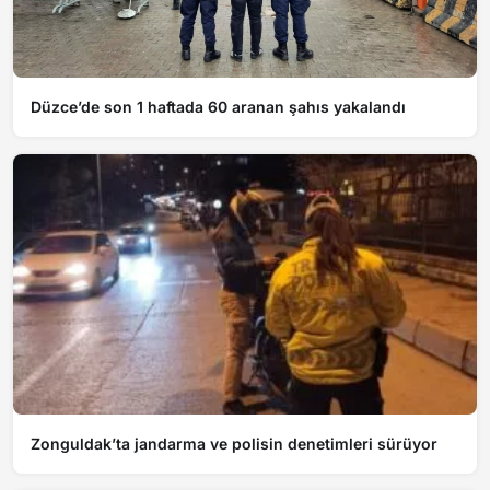
Düzce’de son 1 haftada 60 aranan şahıs yakalandı
Zonguldak’ta jandarma ve polisin denetimleri sürüyor