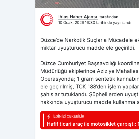
Ihlas Haber Ajansı
tarafından
10 Ocak, 2026 16:30 tarihinde yayınlandı
Düzce’de Narkotik Suçlarla Mücadele ekip
miktar uyuşturucu madde ele geçirildi.
Düzce Cumhuriyet Başsavcılığı koordin
Müdürlüğü ekiplerince Aziziye Mahalles
Operasyonda; 1 gram sentetik kannab
ele geçirilmiş, TCK 188’den işlem yapılar
şahıslar tutuklandı. Şüphelilerden uyuşt
hakkında uyuşturucu madde kullanma suçu
İLGINIZI ÇEKEBILIR
Hafif ticari araç ile motosiklet çarpıştı: 1