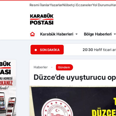
Resmi İlanlar
Yazarlar
Nöbetçi Eczaneler
Yol Durumu
Ha
Karabük Haberleri
Bölge Haberleri
20:30
Hafif ticari araç ile m
SON DAKIKA
Haberler
Gündem
Düzce’de uyuşturucu o