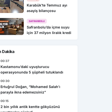
Karabük’te Temmuz ayı
asayiş bilançosu
SAFRANBOLU
Safranbolu’da içme suyu
için 37 milyon liralık kredi
n Dakika
00:37
Kastamonu’daki uyuşturucu
operasyonunda 5 şüpheli tutuklandı
00:30
Ertuğrul Doğan, “Mohamed Salah’ı
parayla ikna edemezsiniz”
00:15
2 bin yıllık antik kentte gökyüzünü