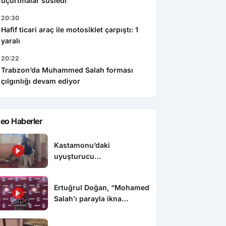
uçurtmalar süsledi
20:30
Hafif ticari araç ile motosiklet çarpıştı: 1
yaralı
20:22
Trabzon’da Muhammed Salah forması
çılgınlığı devam ediyor
eo Haberler
Kastamonu’daki
uyuşturucu
operasyonunda 5 şüpheli
tutuklandı
Ertuğrul Doğan, “Mohamed
Salah’ı parayla ikna
edemezsiniz”