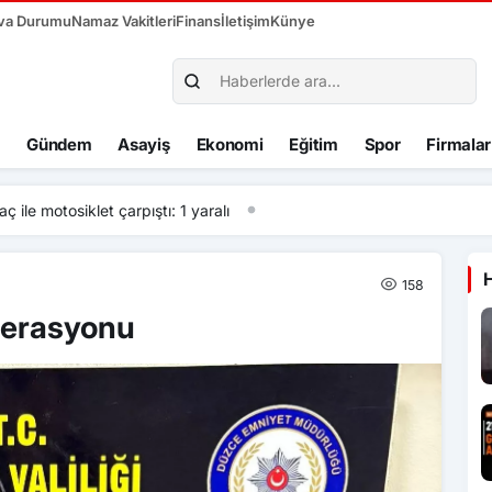
va Durumu
Namaz Vakitleri
Finans
İletişim
Künye
Gündem
Asayiş
Ekonomi
Eğitim
Spor
Firmalar
otosiklet çarpıştı: 1 yaralı
158
perasyonu