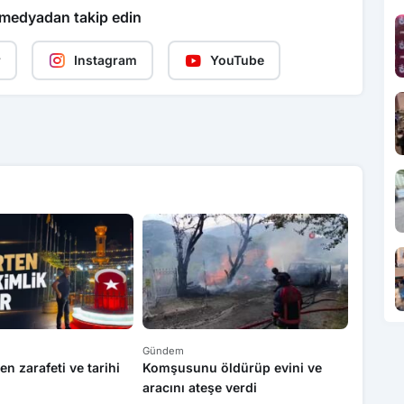
 medyadan takip edin
r
Instagram
YouTube
Gündem
Gündem
en zarafeti ve tarihi
Komşusunu öldürüp evini ve
Rapçi K
aracını ateşe verdi
kullanm