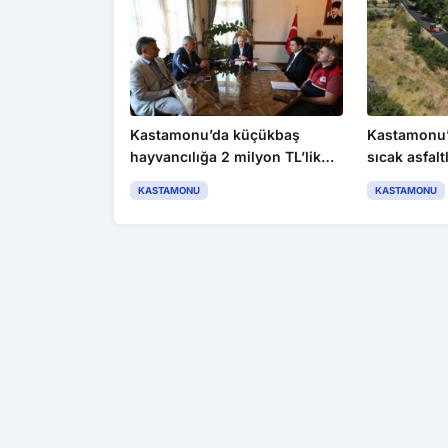
Kastamonu’da küçükbaş
Kastamonu’d
hayvancılığa 2 milyon TL’lik
sıcak asfal
destek
KASTAMONU
KASTAMONU