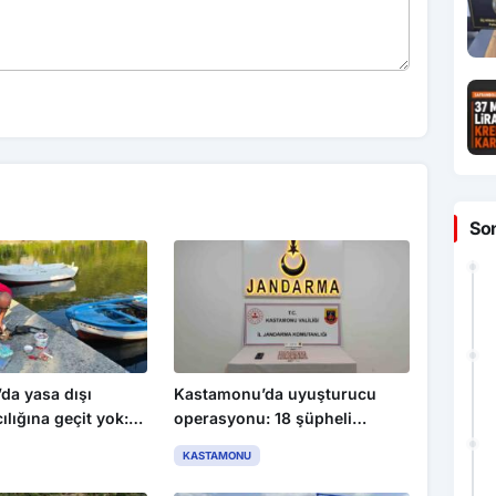
So
da yasa dışı
Kastamonu’da uyuşturucu
ılığına geçit yok: 4
operasyonu: 18 şüpheli
 cezası uygulandı
gözaltına alındı, 1 kişi
KASTAMONU
tutuklandı