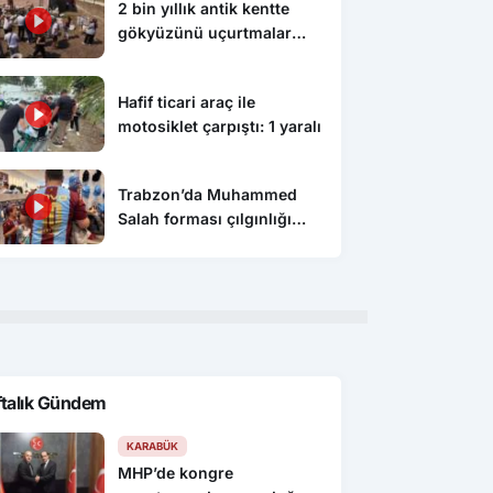
2 bin yıllık antik kentte
gökyüzünü uçurtmalar
süsledi
Hafif ticari araç ile
motosiklet çarpıştı: 1 yaralı
Trabzon’da Muhammed
Salah forması çılgınlığı
devam ediyor
ftalık Gündem
KARABÜK
MHP’de kongre