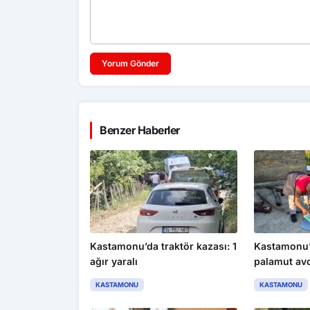
Yorum Gönder
Benzer Haberler
Kastamonu’da traktör kazası: 1
Kastamonu’
ağır yaralı
palamut avc
kişiye para
KASTAMONU
KASTAMONU