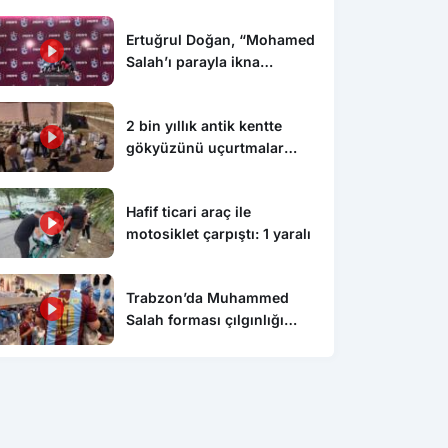
Ertuğrul Doğan, “Mohamed
Salah’ı parayla ikna
edemezsiniz”
2 bin yıllık antik kentte
gökyüzünü uçurtmalar
süsledi
Hafif ticari araç ile
motosiklet çarpıştı: 1 yaralı
Trabzon’da Muhammed
Salah forması çılgınlığı
devam ediyor
Gündem
Gün
eskin’e klipte silah
Çorum’da otomobil ile
Sam
a operasyonu: 4 gözaltı
motosiklet çarpıştı: 1’i ağır 2
ope