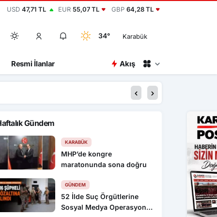
USD
47,71 TL
EUR
55,07 TL
GBP
64,28 TL
34°
Karabük
Resmi İlanlar
Akış
20:22
Trabzon’da Muhammed
Haftalık Gündem
KARABÜK
MHP’de kongre
maratonunda sona doğru
GÜNDEM
52 İlde Suç Örgütlerine
Sosyal Medya Operasyonu: