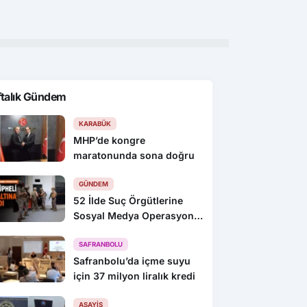
yaralı
ftalık Gündem
KARABÜK
MHP’de kongre
maratonunda sona doğru
GÜNDEM
52 İlde Suç Örgütlerine
Sosyal Medya Operasyonu:
216 Gözaltı
SAFRANBOLU
Safranbolu’da içme suyu
için 37 milyon liralık kredi
ASAYIŞ