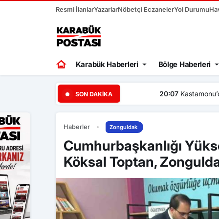
Resmi İlanlar
Yazarlar
Nöbetçi Eczaneler
Yol Durumu
Ha
Karabük Haberleri
Bölge Haberleri
20:07
Kastamonu’da traktör 
SON DAKIKA
Haberler
Zonguldak
Cumhurbaşkanlığı Yüksek
Köksal Toptan, Zongulda