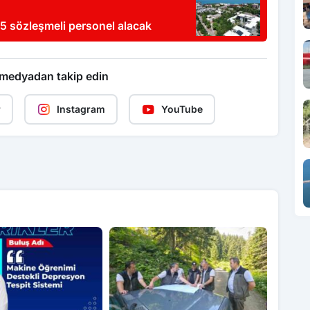
45 sözleşmeli personel alacak
 medyadan takip edin
r
Instagram
YouTube