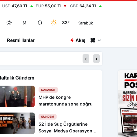
USD
47,60 TL
EUR
55,00 TL
GBP
64,24 TL
33°
Karabük
Resmi İlanlar
Akış
20:00
Dronla vurulan Türk
Haftalık Gündem
KARABÜK
MHP’de kongre
maratonunda sona doğru
GÜNDEM
52 İlde Suç Örgütlerine
Sosyal Medya Operasyonu: