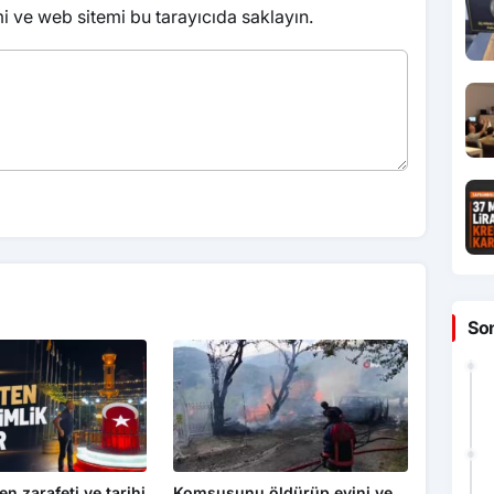
 ve web sitemi bu tarayıcıda saklayın.
So
en zarafeti ve tarihi
Komşusunu öldürüp evini ve