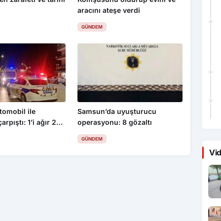
aracını ateşe verdi
GÜNDEM
omobil ile
Samsun’da uyuşturucu
arpıştı: 1’i ağır 2
operasyonu: 8 gözaltı
GÜNDEM
Vid