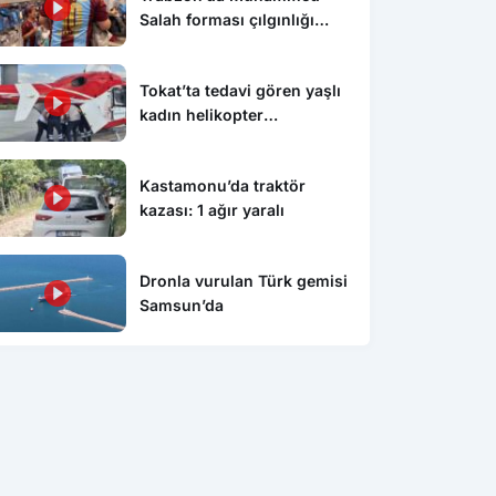
Salah forması çılgınlığı
devam ediyor
Tokat’ta tedavi gören yaşlı
kadın helikopter
ambulansla Konya’ya sevk
edildi
Kastamonu’da traktör
kazası: 1 ağır yaralı
Dronla vurulan Türk gemisi
Samsun’da