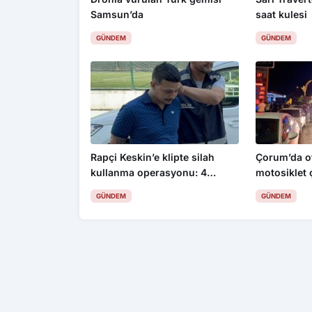
Samsun’da
saat kulesi
GÜNDEM
GÜNDEM
Rapçi Keskin’e klipte silah
Çorum’da ot
kullanma operasyonu: 4
motosiklet ç
gözaltı
yaralı
GÜNDEM
GÜNDEM