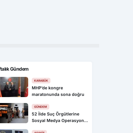
k
Zonguldak
Zon
unlarında yeni sezon
Zonguldak ekibi Balkan yolcusu
BEU
ı başladı
öğr
ftalık Gündem
KARABÜK
MHP’de kongre
maratonunda sona doğru
GÜNDEM
52 İlde Suç Örgütlerine
Sosyal Medya Operasyonu:
216 Gözaltı
ASAYIŞ