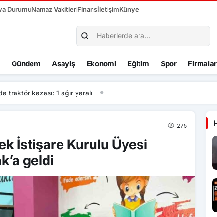
va Durumu
Namaz Vakitleri
Finans
İletişim
Künye
Gündem
Asayiş
Ekonomi
Eğitim
Spor
Firmalar
kazası: 1 ağır yaralı
275
 İstişare Kurulu Üyesi
k’a geldi