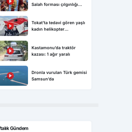
Salah forması çılgınlığı
devam ediyor
Tokat’ta tedavi gören yaşlı
kadın helikopter
ambulansla Konya’ya sevk
edildi
Kastamonu’da traktör
kazası: 1 ağır yaralı
Dronla vurulan Türk gemisi
Samsun’da
ftalık Gündem