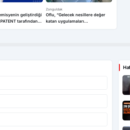
Zonguldak
Zongulda
isyenin geliştirdiği
Oflu, “Gelecek nesillere değer
Halk oy
PATENT tarafından
katan uygulamaları
kayıtlar
yaygınlaştırmaya devam
edeceğiz”
Ha