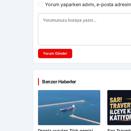
Yorum yaparken adımı, e-posta adresimi
Yorum Gönder
Benzer Haberler
Dronla vurulan Türk gemisi
Sarı Travert