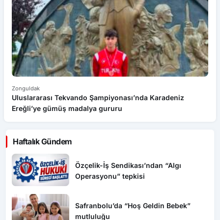
Zonguldak
Zo
Uluslararası Tekvando Şampiyonası’nda Karadeniz
D
Ereğli’ye gümüş madalya gururu
Tu
Haftalık Gündem
Özçelik-İş Sendikası’ndan “Algı
Operasyonu” tepkisi
Safranbolu’da “Hoş Geldin Bebek”
mutluluğu