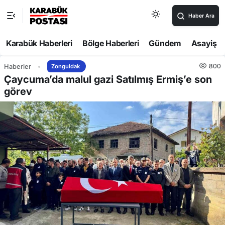
Haber Ara
Karabük Haberleri
Bölge Haberleri
Gündem
Asayiş
800
Haberler
Zonguldak
Çaycuma’da malul gazi Satılmış Ermiş’e son
görev