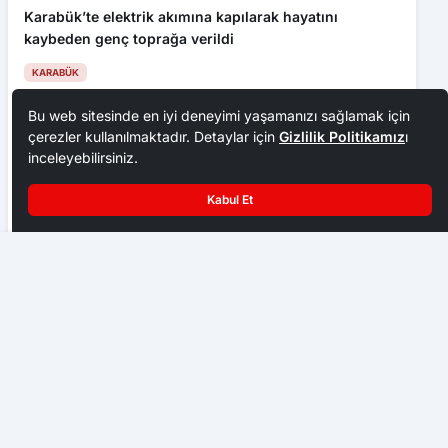
Karabük’te elektrik akımına kapılarak hayatını
kaybeden genç toprağa verildi
KARABÜK
Bu web sitesinde en iyi deneyimi yaşamanızı sağlamak için
çerezler kullanılmaktadır. Detaylar için
Gizlilik Politikamız
ı
inceleyebilirsiniz.
Kabul Et
Çaycuma’da malul gazi Satılmış Ermiş’e son görev
HAYAT 112 ACİL MOBİL UYGULAMASI KAMU SPOTU
YAYINDA
KARABÜK