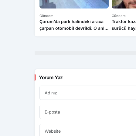
Gündem
Gündem
kişiyi öldürüp
Çorum’da park halindeki araca
Traktör kaz
ni ateşe veren
çarpan otomobil devrildi: O anlar
sürücü haya
ı
kamerada
Yorum Yaz