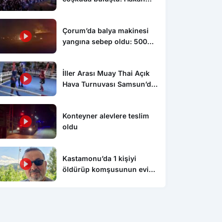
Peker ve Sefo sahneyi
salladı
Çorum’da balya makinesi
yangına sebep oldu: 500
dönüm anız küle döndü
İller Arası Muay Thai Açık
Hava Turnuvası Samsun’da
başladı
Konteyner alevlere teslim
oldu
Kastamonu’da 1 kişiyi
öldürüp komşusunun evini
ateşe veren şahıs tutuklandı