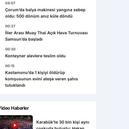
04:07
Çorum’da balya makinesi yangına sebep
oldu: 500 dönüm anız küle döndü
00:37
İller Arası Muay Thai Açık Hava Turnuvası
Samsun’da başladı
00:30
Konteyner alevlere teslim oldu
00:15
Kastamonu’da 1 kişiyi öldürüp
komşusunun evini ateşe veren şahıs
tutuklandı
ideo Haberler
Karabük’te 30 bin kişi aynı
coşkuda buluştu: Hakan