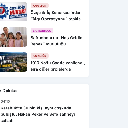
KARABÜK
Özçelik-İş Sendikası’ndan
“Algı Operasyonu” tepkisi
SAFRANBOLU
Safranbolu’da “Hoş Geldin
Bebek” mutluluğu
KARABÜK
1010 No’lu Cadde yenilendi,
sıra diğer projelerde
n Dakika
04:15
Karabük’te 30 bin kişi aynı coşkuda
buluştu: Hakan Peker ve Sefo sahneyi
salladı