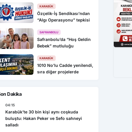
KARABÜK
Özçelik-İş Sendikası’ndan
“Algı Operasyonu” tepkisi
SAFRANBOLU
Safranbolu’da “Hoş Geldin
Bebek” mutluluğu
KARABÜK
1010 No’lu Cadde yenilendi,
sıra diğer projelerde
Son Dakika
04:15
Karabük’te 30 bin kişi aynı coşkuda
buluştu: Hakan Peker ve Sefo sahneyi
salladı