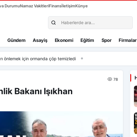
va Durumu
Namaz Vakitleri
Finans
İletişim
Künye
Gündem
Asayiş
Ekonomi
Eğitim
Spor
Firmalar
20:52
Kastamon
78
lik Bakanı Işıkhan