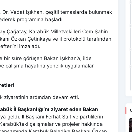
 Dr. Vedat Işıkhan, çeşitli temaslarda bulunmak
t ederek programına başladı.
tay Çağatay, Karabük Milletvekilleri Cem Şahin
şkanı Özkan Çetinkaya ve il protokolü tarafından
efteri’ni imzaladı.
e bir süre görüşen Bakan Işıkhan’a, ilde
 ve çalışma hayatına yönelik uygulamalar
retleri
k ziyaretinin ardından devam etti.
abük İl Başkanlığı’nı ziyaret eden Bakan
V
aya geldi. İl Başkanı Ferhat Salt ve partililerin
Karabük’teki çalışmalar ve projeler hakkında
amı kapsamında Karabük Belediye Başkanı Özkan