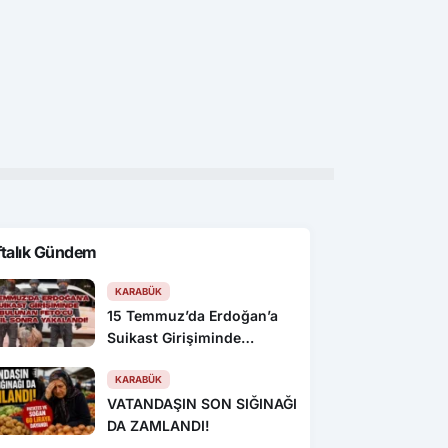
kendi yangın söndürme
ni kurdular, itfaiyeden
ldılar
ftalık Gündem
KARABÜK
15 Temmuz’da Erdoğan’a
Suikast Girişiminde
Bulunan FETÖ’cü 10 Yıl
Sonra Yakalandı!
KARABÜK
VATANDAŞIN SON SIĞINAĞI
DA ZAMLANDI!