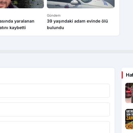
Gündem
Gündem
asında yaralanan
39 yaşındaki adam evinde ölü
Köyde 
tını kaybetti
bulundu
sistemi
eğitim a
Ha