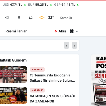
USD
47,74 TL
EUR
55,25 TL
GBP
64,48 TL
32°
Karabük
Resmi İlanlar
Akış
u Üniversitesi, bezelye kabuklarından biyokömür üretecek
Haftalık Gündem
KARABÜK
15 Temmuz’da Erdoğan’a
Suikast Girişiminde Bulunan
FETÖ’cü 10 Yıl Sonra
Yakalandı!
KARABÜK
VATANDAŞIN SON SIĞINAĞI
DA ZAMLANDI!