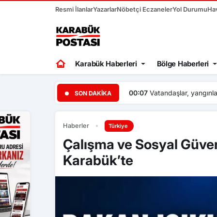
Resmi İlanlar
Yazarlar
Nöbetçi Eczaneler
Yol Durumu
Ha
Karabük Haberleri
Bölge Haberleri
lar, yangınları önlemek için ormanda çöp temizledi
SON DAKIKA
Haberler
Türkiye
Çalışma ve Sosyal Güven
Karabük’te