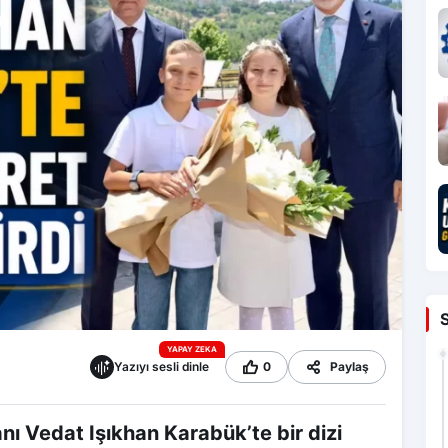
YAPAY ZEKA
Yazıyı sesli dinle
0
Paylaş
ı Vedat Işıkhan Karabük’te bir dizi