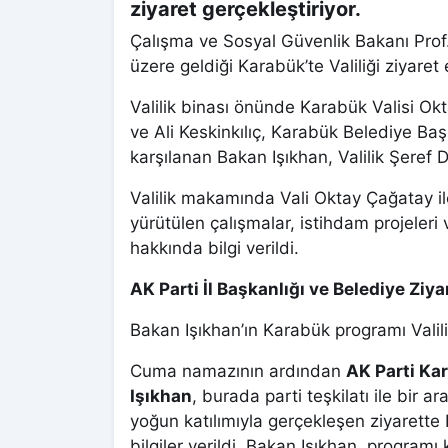
ziyaret gerçekleştiriyor.
Çalışma ve Sosyal Güvenlik Bakanı Prof.
üzere geldiği Karabük’te Valiliği ziyare
Valilik binası önünde Karabük Valisi Ok
ve Ali Keskinkılıç, Karabük Belediye Ba
karşılanan Bakan Işıkhan, Valilik Şeref D
Valilik makamında Vali Oktay Çağatay il
yürütülen çalışmalar, istihdam projeleri
hakkında bilgi verildi.
AK Parti İl Başkanlığı ve Belediye Ziya
Bakan Işıkhan’ın Karabük programı Valili
Cuma namazının ardından
AK Parti Kar
Işıkhan
, burada parti teşkilatı ile bir ar
yoğun katılımıyla gerçekleşen ziyarette 
bilgiler verildi. Bakan Işıkhan, progr