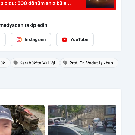
p oldu: 500 dönüm anız küle
 medyadan takip edin
r
Instagram
YouTube
bük
Karabük’te Valiliği
Prof. Dr. Vedat Işıkhan