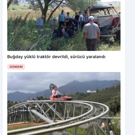
Buğday yüklü traktör devrildi, sürücü yaralandı
GÜNDEM
Trabzon’da dağ kızağına turist akını: Metrelerce
kuyruk oluşuyor