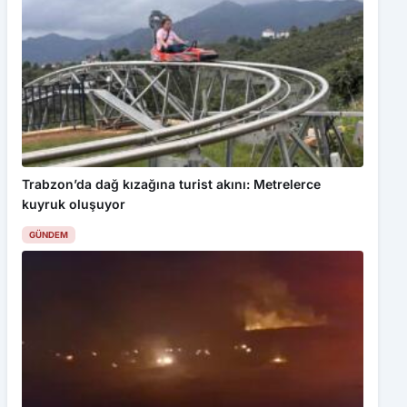
Biçerdöver elektrik hattına çarptı, çıkan kıvılcımlar 13 dönüm
buğdayı küle çevirdi
Trabzon’da dağ kızağına turist akını: Metrelerce
kuyruk oluşuyor
GÜNDEM