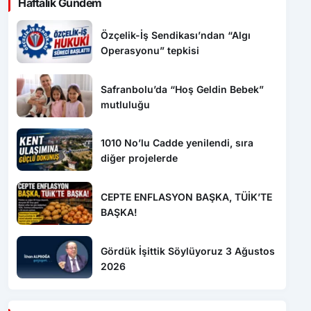
Özçelik-İş Sendikası’ndan “Algı
Operasyonu” tepkisi
Safranbolu’da “Hoş Geldin Bebek”
mutluluğu
1010 No’lu Cadde yenilendi, sıra
diğer projelerde
CEPTE ENFLASYON BAŞKA, TÜİK’TE
BAŞKA!
Gördük İşittik Söylüyoruz 3 Ağustos
2026
Son Dakika
16:37