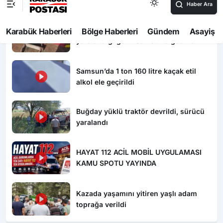
Dron saldırısında Türk mürettebatın
yaralandığı gemi Samsun’a getirildi
Samsun’da 1 ton 160 litre kaçak etil
alkol ele geçirildi
Buğday yüklü traktör devrildi, sürücü
yaralandı
HAYAT 112 ACİL MOBİL UYGULAMASI
KAMU SPOTU YAYINDA
Kazada yaşamını yitiren yaşlı adam
toprağa verildi
Yorum Yaz