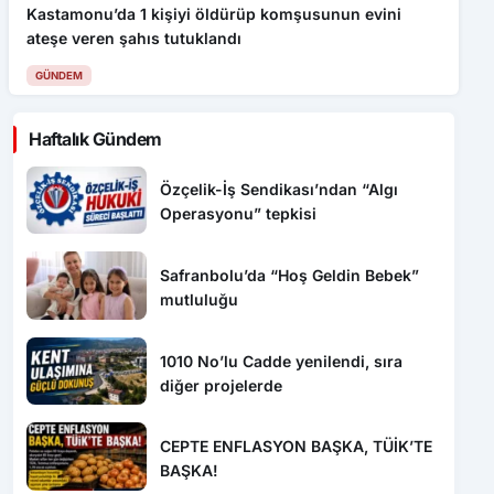
GÜNDEM
Haftalık Gündem
Özçelik-İş Sendikası’ndan “Algı
Operasyonu” tepkisi
Safranbolu’da “Hoş Geldin Bebek”
mutluluğu
1010 No’lu Cadde yenilendi, sıra
diğer projelerde
CEPTE ENFLASYON BAŞKA, TÜİK’TE
BAŞKA!
Gördük İşittik Söylüyoruz 3 Ağustos