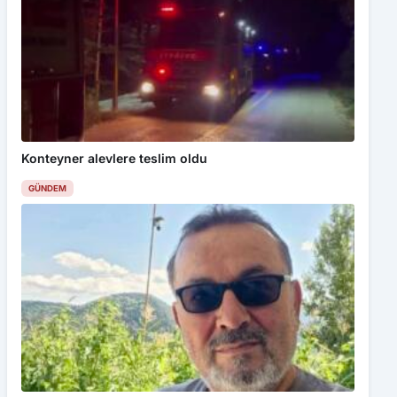
Konteyner alevlere teslim oldu
GÜNDEM
Kastamonu’da 1 kişiyi öldürüp komşusunun evini
ateşe veren şahıs tutuklandı