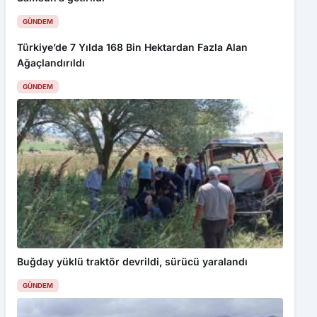
Türkiye’de 7 Yılda 168 Bin Hektardan Fazla Alan
Ağaçlandırıldı
GÜNDEM
Buğday yüklü traktör devrildi, sürücü yaralandı
Bu web sitesinde en iyi deneyimi yaşamanızı sağlamak için
GÜNDEM
çerezler kullanılmaktadır. Detaylar için
Gizlilik Politikamız
ı
inceleyebilirsiniz.
Kabul Et