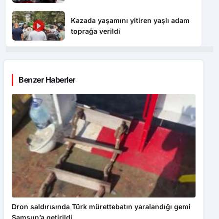
toprağa verildi
Benzer Haberler
Dron saldırısında Türk mürettebatın yaralandığı gemi
Samsun’a getirildi
GÜNDEM