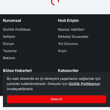
Kurumsal
Hızlı Erişim
Gizlilik Politikası
Namaz Vakitleri
İletişim
Nöbetçi Eczaneler
Künye
Yol Durumu
Yazarlar
Arşiv
Reklam
Bölge Haberleri
Kategoriler
Karabük
Dünya
Safranbolu
Eğitim
Kastamonu
Ekonomi
Bolu
Gündem
Zonguldak
Spor