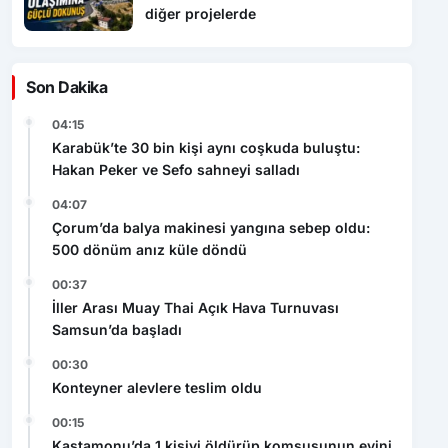
diğer projelerde
Son Dakika
04:15
Karabük’te 30 bin kişi aynı coşkuda buluştu:
Hakan Peker ve Sefo sahneyi salladı
04:07
Çorum’da balya makinesi yangına sebep oldu:
500 dönüm anız küle döndü
00:37
İller Arası Muay Thai Açık Hava Turnuvası
Samsun’da başladı
00:30
Konteyner alevlere teslim oldu
00:15
Kastamonu’da 1 kişiyi öldürüp komşusunun evini