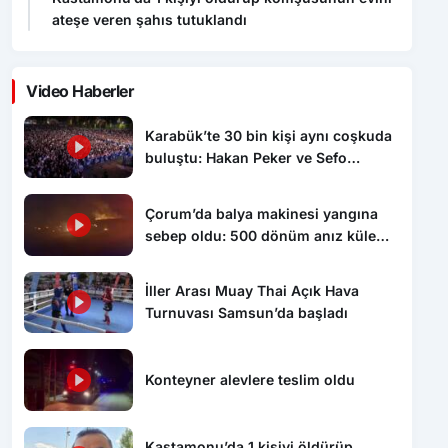
ateşe veren şahıs tutuklandı
Video Haberler
Karabük’te 30 bin kişi aynı coşkuda
buluştu: Hakan Peker ve Sefo
sahneyi salladı
Çorum’da balya makinesi yangına
sebep oldu: 500 dönüm anız küle
döndü
İller Arası Muay Thai Açık Hava
Turnuvası Samsun’da başladı
Konteyner alevlere teslim oldu
Kastamonu’da 1 kişiyi öldürüp