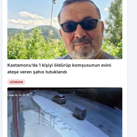
Kastamonu’da 1 kişiyi öldürüp komşusunun evini
ateşe veren şahıs tutuklandı
GÜNDEM
Bu web sitesinde en iyi deneyimi yaşamanızı sağlamak için
çerezler kullanılmaktadır. Detaylar için
Gizlilik Politikamız
ı