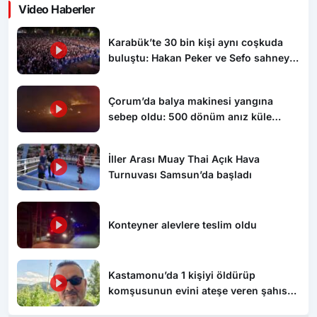
Video Haberler
Karabük’te 30 bin kişi aynı coşkuda
buluştu: Hakan Peker ve Sefo sahneyi
salladı
Çorum’da balya makinesi yangına
sebep oldu: 500 dönüm anız küle
döndü
İller Arası Muay Thai Açık Hava
Turnuvası Samsun’da başladı
Konteyner alevlere teslim oldu
Kastamonu’da 1 kişiyi öldürüp
komşusunun evini ateşe veren şahıs
tutuklandı