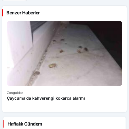
Benzer Haberler
Zonguldak
Zo
Çaycuma’da kahverengi kokarca alarmı
Ha
Haftalık Gündem