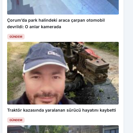
inceleyebilirsiniz.
Kabul Et
Çorum’da park halindeki araca çarpan otomobil
devrildi: O anlar kamerada
BEUN İlahiyat Fakültesi yeni mezunlarını geleceğe uğurladı
GÜNDEM
Traktör kazasında yaralanan sürücü hayatını kaybetti
GÜNDEM