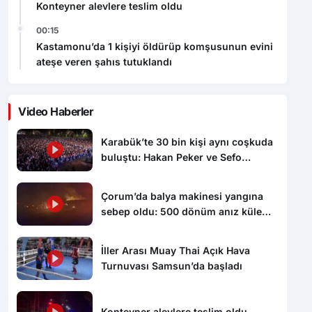
Konteyner alevlere teslim oldu
00:15
Kastamonu’da 1 kişiyi öldürüp komşusunun evini
ateşe veren şahıs tutuklandı
Video Haberler
Karabük’te 30 bin kişi aynı coşkuda
buluştu: Hakan Peker ve Sefo
sahneyi salladı
Çorum’da balya makinesi yangına
sebep oldu: 500 dönüm anız küle
döndü
İller Arası Muay Thai Açık Hava
Turnuvası Samsun’da başladı
Konteyner alevlere teslim oldu