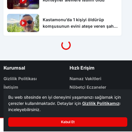
Kastamonu’da 1 kişiyi öldürüp
Yükleniyor...
komşusunun evini ateşe veren şahıs
tutuklandı
Kurumsal
Hızlı Erişim
Gizlilik Politikası
Namaz Vakitleri
İletişim
Nöbetçi Eczaneler
Künye
Yol Durumu
Yazarlar
Arşiv
Reklam
Bölge Haberleri
Kategoriler