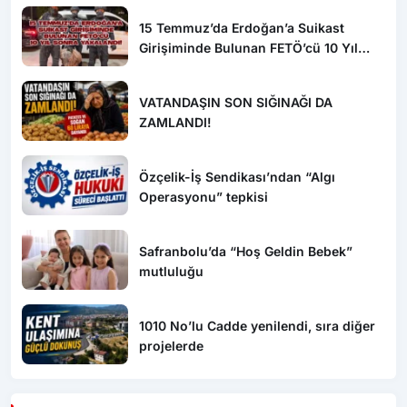
15 Temmuz’da Erdoğan’a Suikast
Girişiminde Bulunan FETÖ’cü 10 Yıl
Sonra Yakalandı!
VATANDAŞIN SON SIĞINAĞI DA
ZAMLANDI!
Özçelik-İş Sendikası’ndan “Algı
Operasyonu” tepkisi
Safranbolu’da “Hoş Geldin Bebek”
mutluluğu
1010 No’lu Cadde yenilendi, sıra diğer
projelerde