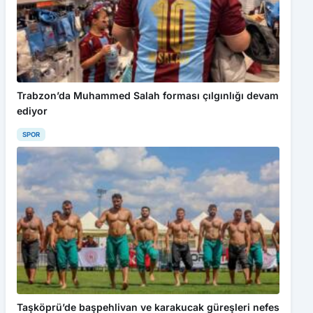
Trabzon’da Muhammed Salah forması çılgınlığı devam
ediyor
SPOR
Taşköprü’de başpehlivan ve karakucak güreşleri nefes