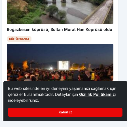
Boğazkesen köprüsü, Sultan Murat Han Köprüsü oldu
KÜLTÜR SANAT
Bu web sitesinde en iyi deneyimi yaşamanızı sağlamak için
çerezler kullanılmaktadır. Detaylar için
Gizlilik Politikamız
ı
inceleyebilirsiniz.
Düzce’de açık hava sinema akşamları başladı
Kabul Et
KÜLTÜR SANAT