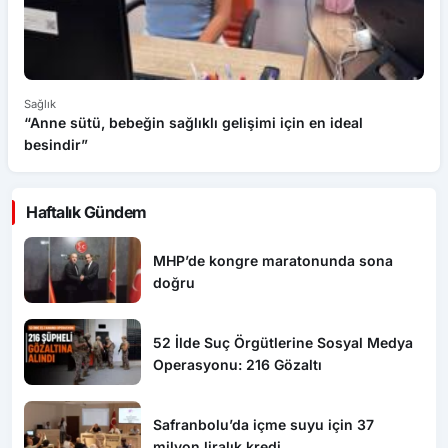
Sağlık
Sa
“Anne sütü, bebeğin sağlıklı gelişimi için en ideal
Sa
besindir”
ya
Haftalık Gündem
MHP’de kongre maratonunda sona
doğru
52 İlde Suç Örgütlerine Sosyal Medya
Operasyonu: 216 Gözaltı
Safranbolu’da içme suyu için 37
milyon liralık kredi