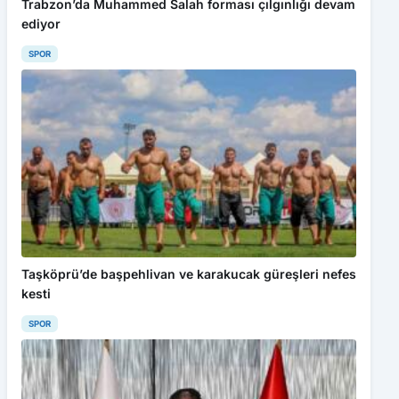
Trabzon’da Muhammed Salah forması çılgınlığı devam
ediyor
SPOR
Taşköprü’de başpehlivan ve karakucak güreşleri nefes
kesti
SPOR