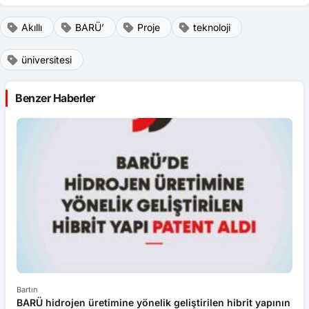
Akıllı
BARÜ’
Proje
teknoloji
üniversitesi
Benzer Haberler
Bartın
Ba
BARÜ hidrojen üretimine yönelik geliştirilen hibrit yapının
B