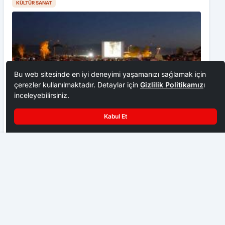
KÜLTÜR SANAT
Bu web sitesinde en iyi deneyimi yaşamanızı sağlamak için
çerezler kullanılmaktadır. Detaylar için
Gizlilik Politikamız
ı
inceleyebilirsiniz.
Kabul Et
Düzce’de açık hava sinema akşamları başladı
BARÜ 8. Uluslararası Ar-Ge Proje Pazarı başvuruları başladı
KÜLTÜR SANAT