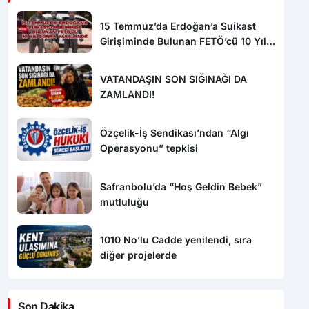
15 Temmuz’da Erdoğan’a Suikast
Girişiminde Bulunan FETÖ’cü 10 Yıl
Sonra Yakalandı!
VATANDAŞIN SON SIĞINAĞI DA
ZAMLANDI!
Özçelik-İş Sendikası’ndan “Algı
Operasyonu” tepkisi
Safranbolu’da “Hoş Geldin Bebek”
mutluluğu
1010 No’lu Cadde yenilendi, sıra
diğer projelerde
Son Dakika