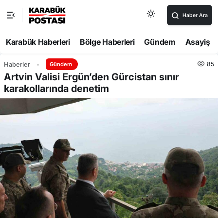
Haber Ara
Karabük Haberleri
Bölge Haberleri
Gündem
Asayiş
85
Haberler
Gündem
Artvin Valisi Ergün’den Gürcistan sınır
karakollarında denetim