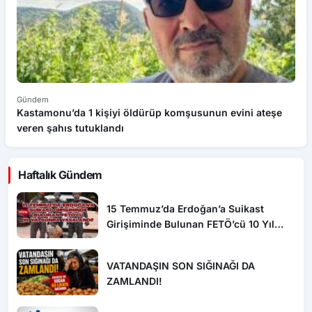
Gündem
G
Kastamonu’da 1 kişiyi öldürüp komşusunun evini ateşe
Ç
veren şahıs tutuklandı
O
Haftalık Gündem
15 Temmuz’da Erdoğan’a Suikast
Girişiminde Bulunan FETÖ’cü 10 Yıl
Sonra Yakalandı!
VATANDAŞIN SON SIĞINAĞI DA
ZAMLANDI!