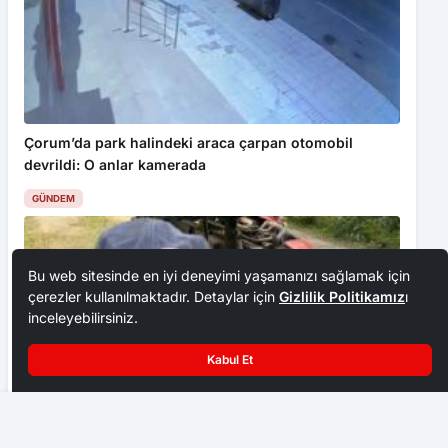
Çorum’da park halindeki araca çarpan otomobil
devrildi: O anlar kamerada
GÜNDEM
Bu web sitesinde en iyi deneyimi yaşamanızı sağlamak için
çerezler kullanılmaktadır. Detaylar için
Gizlilik Politikamız
ı
inceleyebilirsiniz.
Kabul Et
Artvin Valisi Ergün’den Gürcistan sınır karakollarında denetim
Traktör kazasında yaralanan sürücü hayatını kaybetti