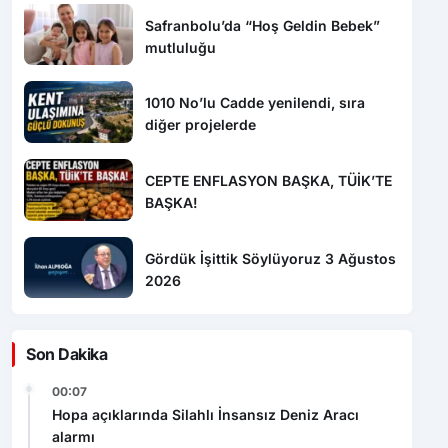
1010 No’lu Cadde yenilendi, sıra
diğer projelerde
CEPTE ENFLASYON BAŞKA, TÜİK’TE
BAŞKA!
Gördük İşittik Söylüyoruz 3 Ağustos
2026
Son Dakika
00:07
Hopa açıklarında Silahlı İnsansız Deniz Aracı
alarmı
20:00
Dron saldırısına uğrayan geminin içi