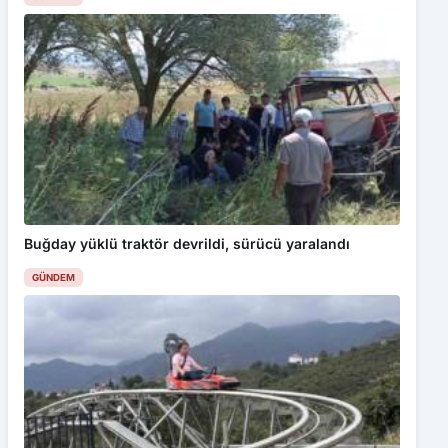
Buğday yüklü traktör devrildi, sürücü yaralandı
GÜNDEM