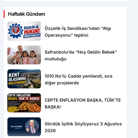
Özçelik-İş Sendikası’ndan “Algı
Operasyonu” tepkisi
Safranbolu’da “Hoş Geldin Bebek”
mutluluğu
1010 No’lu Cadde yenilendi, sıra
diğer projelerde
CEPTE ENFLASYON BAŞKA, TÜİK’TE
BAŞKA!
Gördük İşittik Söylüyoruz 3 Ağustos
2026