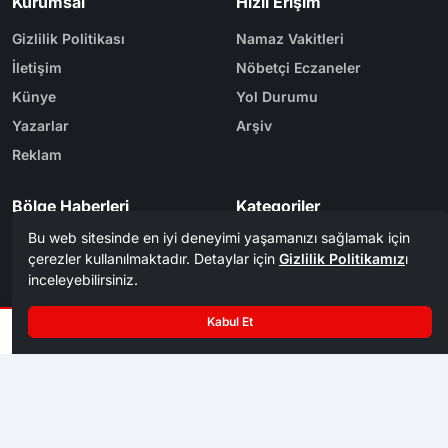
İletişim
Nöbetçi Eczaneler
Künye
Yol Durumu
Yazarlar
Arşiv
Reklam
Bölge Haberleri
Kategoriler
Karabük
Dünya
Safranbolu
Eğitim
Kastamonu
Ekonomi
Bolu
Gündem
Zonguldak
Spor
Tasarım & Yazılım
Tema
Kerem
ER
Mevzu² [v1.3.9]