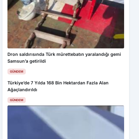
Dron saldırısında Türk mürettebatın yaralandığı gemi
Samsun’a getirildi
GÜNDEM
Türkiye’de 7 Yılda 168 Bin Hektardan Fazla Alan
Ağaçlandırıldı
Bu web sitesinde en iyi deneyimi yaşamanızı sağlamak için
GÜNDEM
çerezler kullanılmaktadır. Detaylar için
Gizlilik Politikamız
ı
inceleyebilirsiniz.
Kabul Et
Amasya’da feci kaza: 4 ölü, 1 yaralı