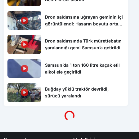
Dron saldırısına uğrayan geminin içi
görüntülendi: Hasarın boyutu ortaya
çıktı
Dron saldırısında Türk mürettebatın
yaralandığı gemi Samsun’a getirildi
Samsun’da 1 ton 160 litre kaçak etil
alkol ele geçirildi
Buğday yüklü traktör devrildi,
Yükleniyor...
sürücü yaralandı
Kurumsal
Hızlı Erişim
Gizlilik Politikası
Namaz Vakitleri