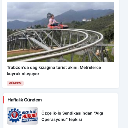
Trabzon’da dağ kızağına turist akını: Metrelerce
kuyruk oluşuyor
GÜNDEM
Haftalık Gündem
Özçelik-İş Sendikası’ndan “Algı
Operasyonu” tepkisi
Safranbolu’da “Hoş Geldin Bebek”
mutluluğu