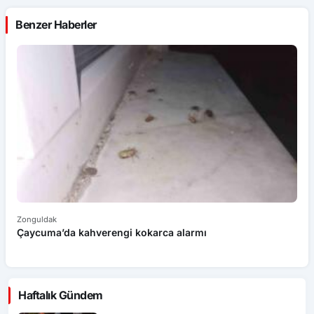
Benzer Haberler
Zonguldak
Zo
Çaycuma’da kahverengi kokarca alarmı
Ha
Haftalık Gündem