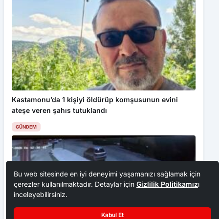
Kastamonu’da 1 kişiyi öldürüp komşusunun evini
ateşe veren şahıs tutuklandı
GÜNDEM
Bu web sitesinde en iyi deneyimi yaşamanızı sağlamak için
çerezler kullanılmaktadır. Detaylar için
Gizlilik Politikamız
ı
inceleyebilirsiniz.
Kabul Et