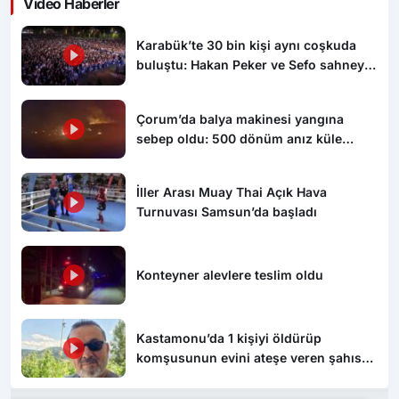
Video Haberler
Karabük’te 30 bin kişi aynı coşkuda
buluştu: Hakan Peker ve Sefo sahneyi
salladı
Çorum’da balya makinesi yangına
sebep oldu: 500 dönüm anız küle
döndü
İller Arası Muay Thai Açık Hava
Turnuvası Samsun’da başladı
Konteyner alevlere teslim oldu
Kastamonu’da 1 kişiyi öldürüp
komşusunun evini ateşe veren şahıs
tutuklandı