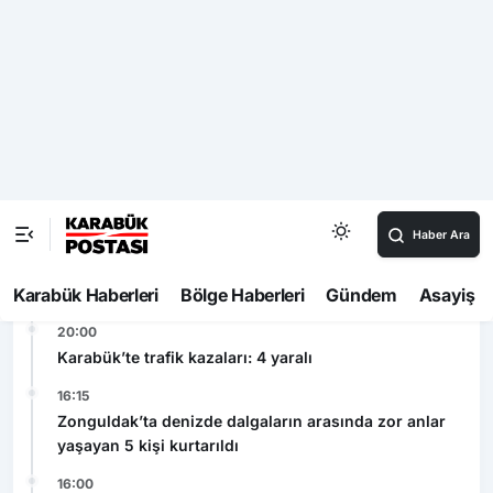
Hastanesi Olarak Yer Aldı
Son Dakika
04:00
Çorum’da kayıp olarak aranan adam, şarampole
yuvarlanan otomobilinin altında ölü bulundu
00:07
Zonguldak’ta feci kaza: 4 yaralı
20:00
Karabük’te trafik kazaları: 4 yaralı
16:15
Zonguldak’ta denizde dalgaların arasında zor anlar
yaşayan 5 kişi kurtarıldı
16:00
Bolu’da tehlikeli serinlik: Yasağa ve elektrik akımına
aldırış etmeden süs havuzunda yüzdüler