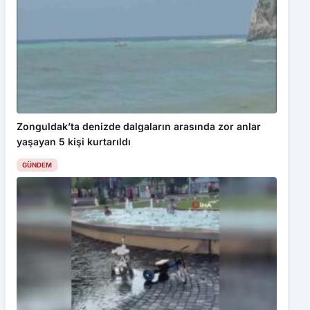
çerezler kullanılmaktadır. Detaylar için
Gizlilik Politikamız
ı
inceleyebilirsiniz.
Kabul Et
8. Aladağ Şenlikleri’nde Ayna ve Mahmut Tuncer rüzgarı esti
Zonguldak’ta denizde dalgaların arasında zor anlar
yaşayan 5 kişi kurtarıldı
GÜNDEM
Bolu’da tehlikeli serinlik: Yasağa ve elektrik akımına