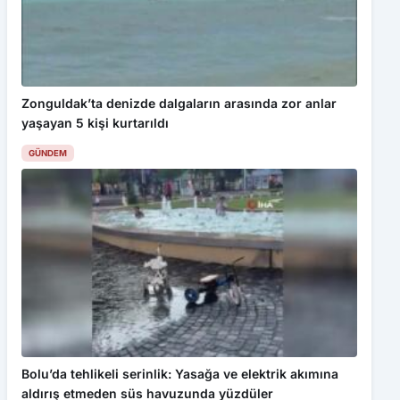
Zonguldak’ta denizde dalgaların arasında zor anlar
yaşayan 5 kişi kurtarıldı
GÜNDEM
Bolu’da tehlikeli serinlik: Yasağa ve elektrik akımına
aldırış etmeden süs havuzunda yüzdüler
GÜNDEM