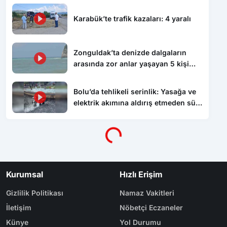
Zonguldak’ta denizde dalgaların
arasında zor anlar yaşayan 5 kişi
kurtarıldı
Bolu’da tehlikeli serinlik: Yasağa ve
Yükleniyor...
elektrik akımına aldırış etmeden süs
havuzunda yüzdüler
Kurumsal
Hızlı Erişim
Gizlilik Politikası
Namaz Vakitleri
İletişim
Nöbetçi Eczaneler
Künye
Yol Durumu
Yazarlar
Arşiv