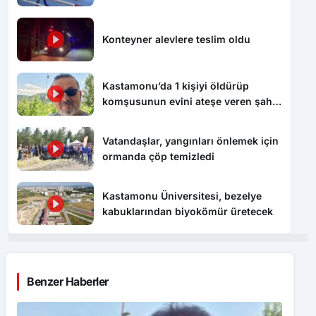
Konteyner alevlere teslim oldu
Kastamonu’da 1 kişiyi öldürüp
komşusunun evini ateşe veren şahıs
tutuklandı
Vatandaşlar, yangınları önlemek için
ormanda çöp temizledi
Kastamonu Üniversitesi, bezelye
kabuklarından biyokömür üretecek
Benzer Haberler