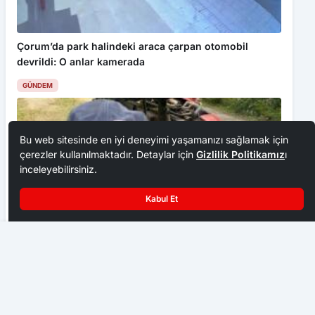
Çorum’da park halindeki araca çarpan otomobil
devrildi: O anlar kamerada
GÜNDEM
Bu web sitesinde en iyi deneyimi yaşamanızı sağlamak için
çerezler kullanılmaktadır. Detaylar için
Gizlilik Politikamız
ı
inceleyebilirsiniz.
Kabul Et
Zonguldak’ın tatil beldesinde denize girmek yasaklandı
Traktör kazasında yaralanan sürücü hayatını kaybetti
GÜNDEM