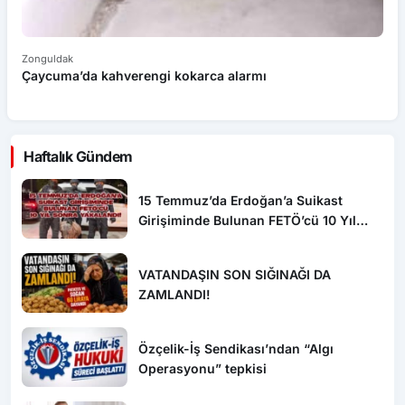
Zonguldak
Zo
Çaycuma’da kahverengi kokarca alarmı
Ha
Haftalık Gündem
15 Temmuz’da Erdoğan’a Suikast
Girişiminde Bulunan FETÖ’cü 10 Yıl
Sonra Yakalandı!
VATANDAŞIN SON SIĞINAĞI DA
ZAMLANDI!
Özçelik-İş Sendikası’ndan “Algı
Operasyonu” tepkisi