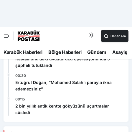
Son Dakika
00:52
Mevsimlik çay işçileri arasında sıra kavgası
00:45
Karabük’te organ bağışı farkındalık toplantısı
düzenlendi
00:37
Kastamonu’daki uyuşturucu operasyonunda 5
şüpheli tutuklandı
00:30
Ertuğrul Doğan, “Mohamed Salah’ı parayla ikna
edemezsiniz”
00:15
2 bin yıllık antik kentte gökyüzünü uçurtmalar
süsledi