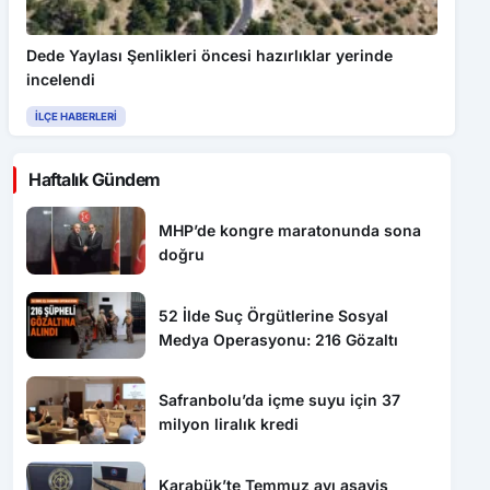
Dede Yaylası Şenlikleri öncesi hazırlıklar yerinde
incelendi
İLÇE HABERLERI
Haftalık Gündem
MHP’de kongre maratonunda sona
doğru
52 İlde Suç Örgütlerine Sosyal
Medya Operasyonu: 216 Gözaltı
Safranbolu’da içme suyu için 37
milyon liralık kredi
Karabük’te Temmuz ayı asayiş