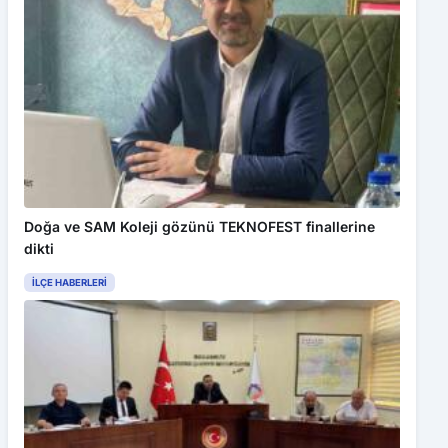
Doğa ve SAM Koleji gözünü TEKNOFEST finallerine
dikti
İLÇE HABERLERI
Bu web sitesinde en iyi deneyimi yaşamanızı sağlamak için
çerezler kullanılmaktadır. Detaylar için
Gizlilik Politikamız
ı
inceleyebilirsiniz.