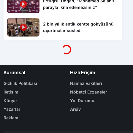
Ertuğrul Doğan, “Mohamed Salah’ı
parayla ikna edemezsiniz”
2 bin yıllık antik kentte gökyüzünü
uçurtmalar süsledi
Yükleniyor...
Kurumsal
Hızlı Erişim
Gizlilik Politikası
Namaz Vakitleri
İletişim
Nöbetçi Eczaneler
Künye
Yol Durumu
Yazarlar
Arşiv
Reklam
Bölge Haberleri
Kategoriler