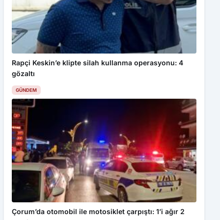
Rapçi Keskin’e klipte silah kullanma operasyonu: 4
gözaltı
GÜNDEM
Çorum’da otomobil ile motosiklet çarpıştı: 1’i ağır 2