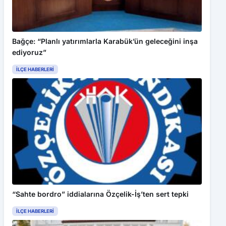
Kabul Et
Yolda gördüğü yavru ayıyı biberonla besledi
Bağçe: “Planlı yatırımlarla Karabük’ün geleceğini inşa
ediyoruz”
İLÇE HABERLERI
“Sahte bordro” iddialarına Özçelik-İş’ten sert tepki
İLÇE HABERLERI