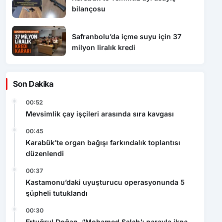
bilançosu
Safranbolu’da içme suyu için 37
milyon liralık kredi
Son Dakika
00:52
Mevsimlik çay işçileri arasında sıra kavgası
00:45
Karabük’te organ bağışı farkındalık toplantısı
düzenlendi
00:37
Kastamonu’daki uyuşturucu operasyonunda 5
şüpheli tutuklandı
00:30
Ertuğrul Doğan, “Mohamed Salah’ı parayla ikna