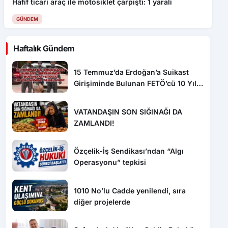
Haftalık Gündem
15 Temmuz’da Erdoğan’a Suikast
Girişiminde Bulunan FETÖ’cü 10 Yıl
Sonra Yakalandı!
VATANDAŞIN SON SIĞINAĞI DA
ZAMLANDI!
Özçelik-İş Sendikası’ndan “Algı
Operasyonu” tepkisi
1010 No’lu Cadde yenilendi, sıra
diğer projelerde
Safranbolu’da “Hoş Geldin Bebek”
mutluluğu