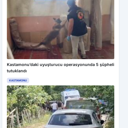
Kastamonu’daki uyuşturucu operasyonunda 5 şüpheli
tutuklandı
KASTAMONU
Bu web sitesinde en iyi deneyimi yaşamanızı sağlamak için
çerezler kullanılmaktadır. Detaylar için
Gizlilik Politikamız
ı
inceleyebilirsiniz.
Kabul Et