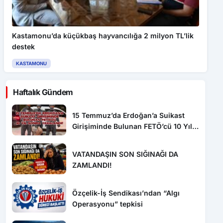
Kastamonu’da küçükbaş hayvancılığa 2 milyon TL’lik
destek
KASTAMONU
Haftalık Gündem
15 Temmuz’da Erdoğan’a Suikast
Girişiminde Bulunan FETÖ’cü 10 Yıl
Sonra Yakalandı!
VATANDAŞIN SON SIĞINAĞI DA
ZAMLANDI!
Özçelik-İş Sendikası’ndan “Algı
Operasyonu” tepkisi
1010 No’lu Cadde yenilendi, sıra
diğer projelerde