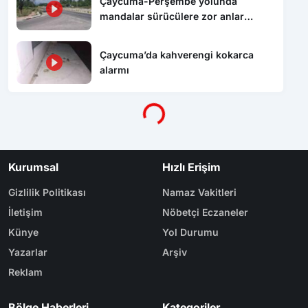
yaşattı
Çaycuma’da kahverengi kokarca
alarmı
Yükleniyor...
Kurumsal
Hızlı Erişim
Gizlilik Politikası
Namaz Vakitleri
İletişim
Nöbetçi Eczaneler
Künye
Yol Durumu
Yazarlar
Arşiv
Reklam
Bölge Haberleri
Kategoriler
Karabük
Dünya