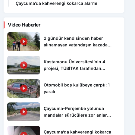
Video Haberler
2 gündür kendisinden haber
alınamayan vatandaşın kazada
hayatını kaybettiği ortaya çıktı
Kastamonu Üniversitesi’nin 4
projesi, TÜBİTAK tarafından
desteklenecek
Otomobil boş kulübeye çarptı: 1
yaralı
Çaycuma-Perşembe yolunda
mandalar sürücülere zor anlar
yaşattı
Çaycuma’da kahverengi kokarca
alarmı