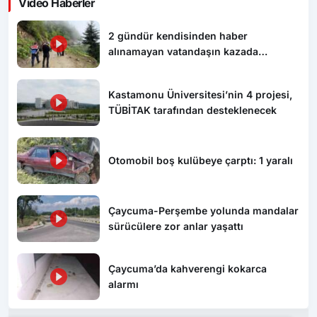
2 gündür kendisinden haber
alınamayan vatandaşın kazada
hayatını kaybettiği ortaya çıktı
Kastamonu Üniversitesi’nin 4 projesi,
TÜBİTAK tarafından desteklenecek
Otomobil boş kulübeye çarptı: 1 yaralı
Çaycuma-Perşembe yolunda mandalar
sürücülere zor anlar yaşattı
Çaycuma’da kahverengi kokarca
alarmı
Yorum Yaz