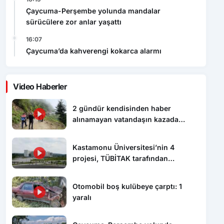
sürücülere zor anlar yaşattı
16:07
Çaycuma’da kahverengi kokarca alarmı
Video Haberler
2 gündür kendisinden haber
alınamayan vatandaşın kazada
hayatını kaybettiği ortaya çıktı
Kastamonu Üniversitesi’nin 4
projesi, TÜBİTAK tarafından
desteklenecek
Otomobil boş kulübeye çarptı: 1
yaralı
Çaycuma-Perşembe yolunda
mandalar sürücülere zor anlar