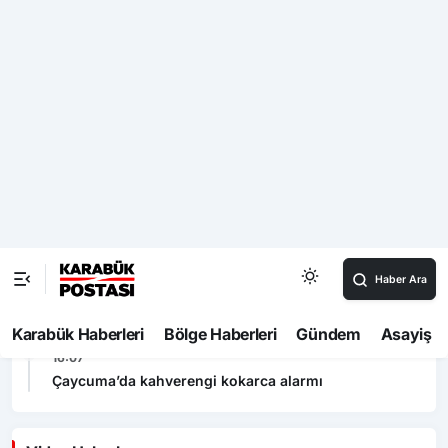
16:37
2 gündür kendisinden haber alınamayan vatandaşın
kazada hayatını kaybettiği ortaya çıktı
16:30
Kastamonu Üniversitesi’nin 4 projesi, TÜBİTAK
tarafından desteklenecek
16:22
Otomobil boş kulübeye çarptı: 1 yaralı
16:15
Çaycuma-Perşembe yolunda mandalar sürücülere
zor anlar yaşattı
16:07
Çaycuma’da kahverengi kokarca alarmı
Video Haberler