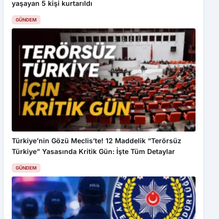
GÜNDEM
Türkiye’nin Gözü Meclis’te! 12 Maddelik “Terörsüz
Türkiye” Yasasında Kritik Gün: İşte Tüm Detaylar
GÜNDEM
Bu web sitesinde en iyi deneyimi yaşamanızı sağlamak için
çerezler kullanılmaktadır. Detaylar için
Gizlilik Politikamız
ı
inceleyebilirsiniz.