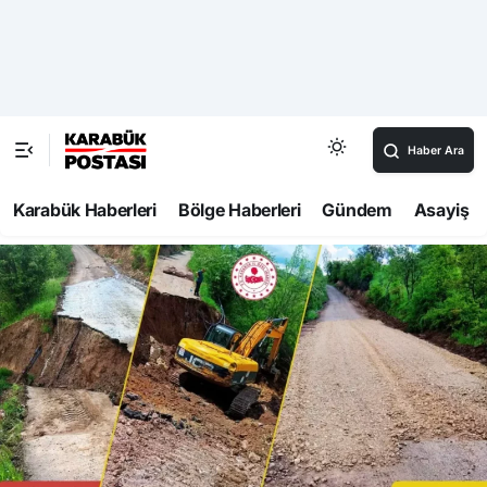
Haber Ara
Karabük Haberleri
Bölge Haberleri
Gündem
Asayiş
2213
Haberler
Yenice
Yenice’de yağışların ardından yol çalışmaları
sürüyor