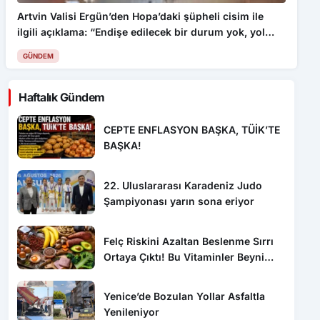
ilgili açıklama: “Endişe edilecek bir durum yok, yol
yeniden trafiğe açıldı”
GÜNDEM
Haftalık Gündem
CEPTE ENFLASYON BAŞKA, TÜİK’TE
BAŞKA!
22. Uluslararası Karadeniz Judo
Şampiyonası yarın sona eriyor
Felç Riskini Azaltan Beslenme Sırrı
Ortaya Çıktı! Bu Vitaminler Beyni
Koruyor
Yenice’de Bozulan Yollar Asfaltla
Yenileniyor