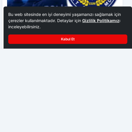
Kabul Et
Yenice’de yağışların ardından yol çalışmaları sürüyor
Emniyet Teşkilatına 6 Bin 250 Yeni Kadro
GÜNDEM
TİGAD, 13. Dijital Medya Çalıştayını Iğdır’da düzenledi
GÜNDEM