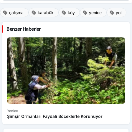
çalışma
karabük
köy
yenice
yol
Benzer Haberler
Yenice
Ye
Şimşir Ormanları Faydalı Böceklerle Korunuyor
Ye
Haftalık Gündem