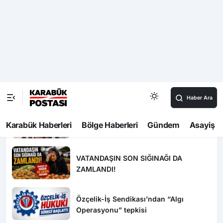
İlçe Haberleri
İl
Karabük’ün beklediği yol projesi ihaleye çıktı
D
Haftalık Gündem
15 Temmuz’da Erdoğan’a Suikast
Girişiminde Bulunan FETÖ’cü 10 Yıl
Sonra Yakalandı!
VATANDAŞIN SON SIĞINAĞI DA
ZAMLANDI!
Özçelik-İş Sendikası’ndan “Algı
Operasyonu” tepkisi