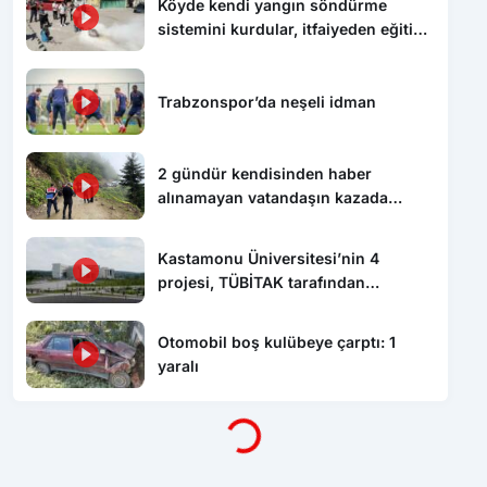
Köyde kendi yangın söndürme
sistemini kurdular, itfaiyeden eğitim
aldılar
Trabzonspor’da neşeli idman
2 gündür kendisinden haber
alınamayan vatandaşın kazada
hayatını kaybettiği ortaya çıktı
Kastamonu Üniversitesi’nin 4
projesi, TÜBİTAK tarafından
desteklenecek
Otomobil boş kulübeye çarptı: 1
yaralı
Yükleniyor...