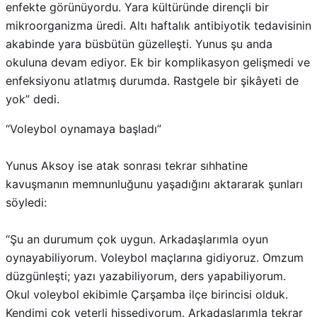
enfekte görünüyordu. Yara kültüründe dirençli bir
mikroorganizma üredi. Altı haftalık antibiyotik tedavisinin
akabinde yara büsbütün güzelleşti. Yunus şu anda
okuluna devam ediyor. Ek bir komplikasyon gelişmedi ve
enfeksiyonu atlatmış durumda. Rastgele bir şikâyeti de
yok” dedi.
“Voleybol oynamaya başladı”
Yunus Aksoy ise atak sonrası tekrar sıhhatine
kavuşmanın memnunluğunu yaşadığını aktararak şunları
söyledi:
“Şu an durumum çok uygun. Arkadaşlarımla oyun
oynayabiliyorum. Voleybol maçlarına gidiyoruz. Omzum
düzgünleşti; yazı yazabiliyorum, ders yapabiliyorum.
Okul voleybol ekibimle Çarşamba ilçe birincisi olduk.
Kendimi çok yeterli hissediyorum. Arkadaşlarımla tekrar