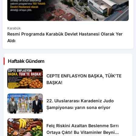
Karabük
Sa
Resmi Programda Karabük Devlet Hastanesi Olarak Yer
To
Aldı
K
Haftalık Gündem
CEPTE ENFLASYON BAŞKA, TÜİK’TE
BAŞKA!
22. Uluslararası Karadeniz Judo
Şampiyonası yarın sona eriyor
Felç Riskini Azaltan Beslenme Sırrı
Ortaya Çıktı! Bu Vitaminler Beyni