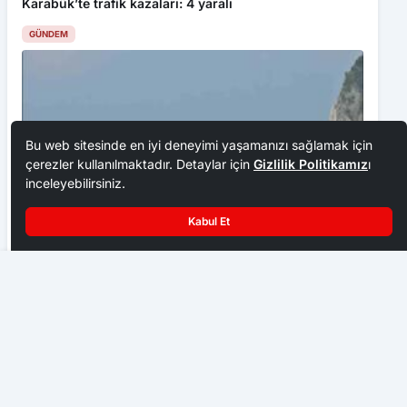
Karabük’te trafik kazaları: 4 yaralı
GÜNDEM
Bu web sitesinde en iyi deneyimi yaşamanızı sağlamak için
çerezler kullanılmaktadır. Detaylar için
Gizlilik Politikamız
ı
inceleyebilirsiniz.
Kabul Et
Zonguldak’ta denizde dalgaların arasında zor anlar
Vücudu köpek tarafından parçalanan Yunus enfeksiyonu atlattı,
yaşayan 5 kişi kurtarıldı
kolunu rahatça kullanmaya başladı
GÜNDEM