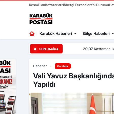
Resmi İlanlar
Yazarlar
Nöbetçi Eczaneler
Yol Durumu
Ha
Karabük Haberleri
Bölge Haberleri
20:07
Kastamonu’da traktör 
SON DAKIKA
Haberler
Karabük
Vali Yavuz Başkanlığınd
Yapıldı