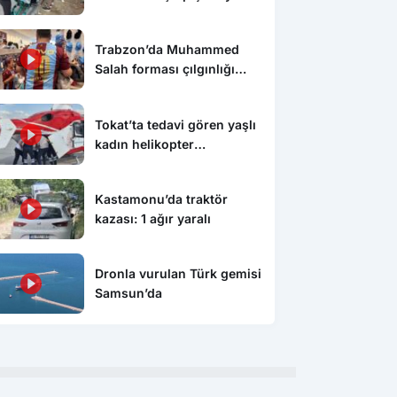
Trabzon’da Muhammed
Salah forması çılgınlığı
devam ediyor
Tokat’ta tedavi gören yaşlı
kadın helikopter
ambulansla Konya’ya sevk
edildi
Kastamonu’da traktör
kazası: 1 ağır yaralı
Dronla vurulan Türk gemisi
Samsun’da