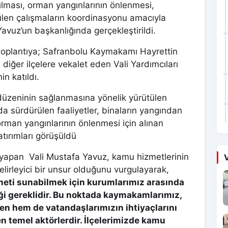
rılması, orman yangınlarının önlenmesi,
ütülen çalışmaların koordinasyonu amacıyla
vuz’un başkanlığında gerçekleştirildi.
 toplantıya; Safranbolu Kaymakamı Hayrettin
iğer ilçelere vekalet eden Vali Yardımcıları
n katıldı.
 düzeninin sağlanmasına yönelik yürütülen
a sürdürülen faaliyetler, binaların yangından
orman yangınlarının önlenmesi için alınan
tırımları görüşüldü
 yapan Vali Mustafa Yavuz, kamu hizmetlerinin
V
irleyici bir unsur olduğunu vurgulayarak,
zmeti sunabilmek için kurumlarımız arasında
rliği gereklidir. Bu noktada kaymakamlarımız,
n hem de vatandaşlarımızın ihtiyaçlarını
temel aktörlerdir. İlçelerimizde kamu