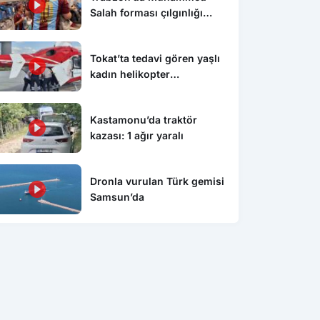
Salah forması çılgınlığı
devam ediyor
Tokat’ta tedavi gören yaşlı
kadın helikopter
ambulansla Konya’ya sevk
edildi
Kastamonu’da traktör
kazası: 1 ağır yaralı
Dronla vurulan Türk gemisi
Samsun’da