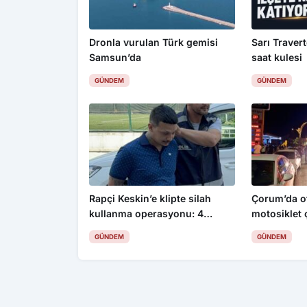
Dronla vurulan Türk gemisi
Sarı Travert
Samsun’da
saat kulesi
GÜNDEM
GÜNDEM
Rapçi Keskin’e klipte silah
Çorum’da ot
kullanma operasyonu: 4
motosiklet ç
gözaltı
yaralı
GÜNDEM
GÜNDEM