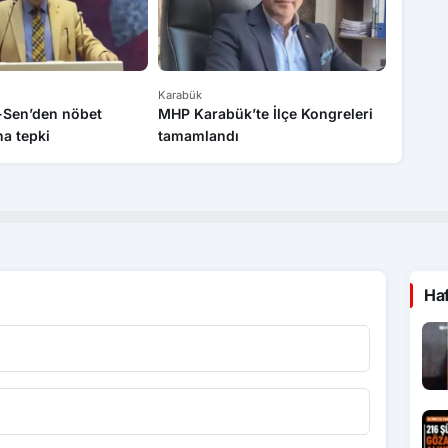
Karabük
Karabük
k-Sen’den nöbet
MHP Karabük’te İlçe Kongreleri
Sanayi 
a tepki
tamamlandı
bilgile
Ha