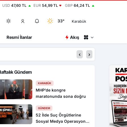
USD
47,60 TL
EUR
54,99 TL
GBP
64,24 TL
33°
Karabük
Resmi İlanlar
Akış
20:00
Dronla vurulan Türk
Haftalık Gündem
KARABÜK
MHP’de kongre
maratonunda sona doğru
GÜNDEM
52 İlde Suç Örgütlerine
Sosyal Medya Operasyonu: