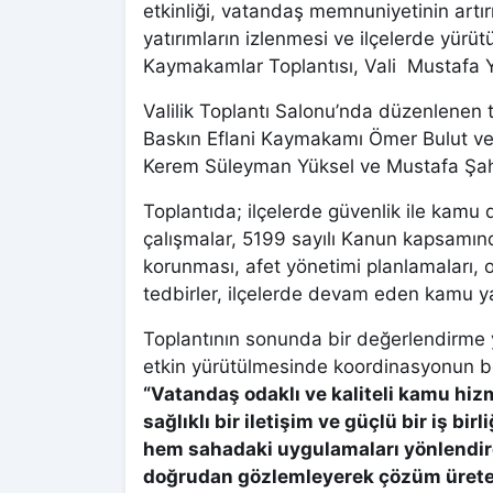
etkinliği, vatandaş memnuniyetinin artı
yatırımların izlenmesi ve ilçelerde yür
Kaymakamlar Toplantısı, Vali Mustafa Ya
Valilik Toplantı Salonu’nda düzenlenen
Baskın Eflani Kaymakamı Ömer Bulut ve d
Kerem Süleyman Yüksel ve Mustafa Şahi
Toplantıda; ilçelerde güvenlik ile kamu
çalışmalar, 5199 sayılı Kanun kapsamınd
korunması, afet yönetimi planlamaları, 
tedbirler, ilçelerde devam eden kamu ya
Toplantının sonunda bir değerlendirme
etkin yürütülmesinde koordinasyonun bel
“Vatandaş odaklı ve kaliteli kamu hi
sağlıklı bir iletişim ve güçlü bir iş bi
hem sahadaki uygulamaları yönlendire
doğrudan gözlemleyerek çözüm üreten 