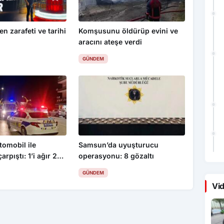
en zarafeti ve tarihi
Komşusunu öldürüp evini ve
aracını ateşe verdi
GÜNDEM
omobil ile
Samsun’da uyuşturucu
arpıştı: 1’i ağır 2
operasyonu: 8 gözaltı
GÜNDEM
Vid