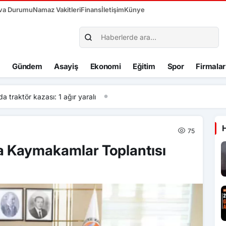
va Durumu
Namaz Vakitleri
Finans
İletişim
Künye
Gündem
Asayiş
Ekonomi
Eğitim
Spor
Firmalar
kazası: 1 ağır yaralı
75
a Kaymakamlar Toplantısı