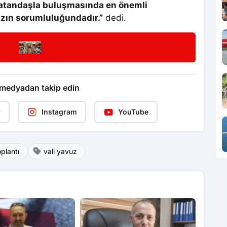
vatandaşla buluşmasında en önemli
zın sorumluluğundadır.”
dedi.
 medyadan takip edin
r
Instagram
YouTube
oplantı
vali yavuz