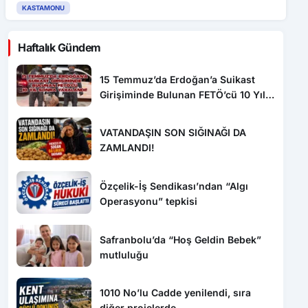
KASTAMONU
Haftalık Gündem
15 Temmuz’da Erdoğan’a Suikast
Girişiminde Bulunan FETÖ’cü 10 Yıl
Sonra Yakalandı!
VATANDAŞIN SON SIĞINAĞI DA
ZAMLANDI!
Özçelik-İş Sendikası’ndan “Algı
Operasyonu” tepkisi
Safranbolu’da “Hoş Geldin Bebek”
mutluluğu
1010 No’lu Cadde yenilendi, sıra
diğer projelerde