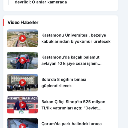
devrildi: O anlar kamerada
Video Haberler
Kastamonu Üniversitesi, bezelye
kabuklarından biyokömür üretecek
Kastamonu’da kaçak palamut
avlayan 10 kişiye cezai işlem
uygulandı
Bolu’da 8 eğitim binası
güçlendirilecek
Bakan Çiftçi Sinop’ta 525 milyon
TL’lik yatırımları açtı: “Devlet
vatandaşına daha hızlı ulaşacak”
Çorum’da park halindeki araca