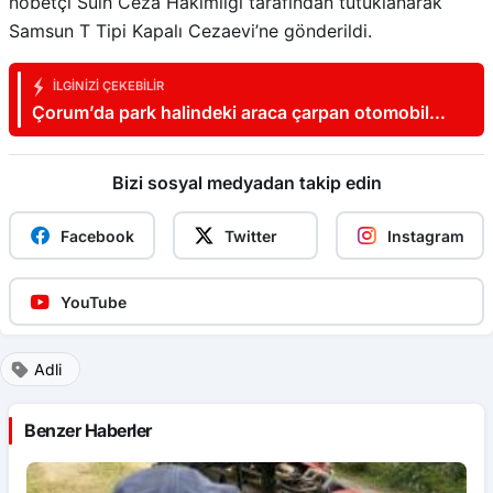
nöbetçi Sulh Ceza Hakimliği tarafından tutuklanarak
Samsun T Tipi Kapalı Cezaevi’ne gönderildi.
İLGINIZI ÇEKEBILIR
Çorum’da park halindeki araca çarpan otomobil
devrildi: O anlar kamerada
Bizi sosyal medyadan takip edin
Facebook
Twitter
Instagram
YouTube
Adli
Benzer Haberler