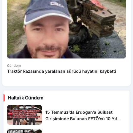
Gündem
G
Traktör kazasında yaralanan sürücü hayatını kaybetti
3
Haftalık Gündem
15 Temmuz’da Erdoğan’a Suikast
Girişiminde Bulunan FETÖ’cü 10 Yıl
Sonra Yakalandı!