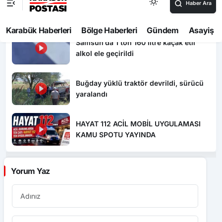
Dron saldırısında Türk mürettebatın
yaralandığı gemi Samsun’a getirildi
Samsun’da 1 ton 160 litre kaçak etil
alkol ele geçirildi
Buğday yüklü traktör devrildi, sürücü
yaralandı
HAYAT 112 ACİL MOBİL UYGULAMASI
KAMU SPOTU YAYINDA
Yorum Yaz