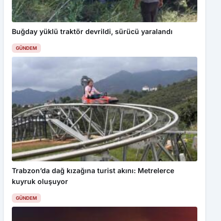
Buğday yüklü traktör devrildi, sürücü yaralandı
GÜNDEM
Trabzon’da dağ kızağına turist akını: Metrelerce
kuyruk oluşuyor
GÜNDEM