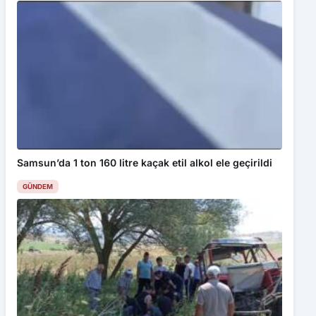
Samsun’da 1 ton 160 litre kaçak etil alkol ele geçirildi
Bu web sitesinde en iyi deneyimi yaşamanızı sağlamak için
GÜNDEM
çerezler kullanılmaktadır. Detaylar için
Gizlilik Politikamız
ı
inceleyebilirsiniz.
Kabul Et
Uyuşturucu operasyonunda gözaltına alınan 2 şüpheli
tutuklandı