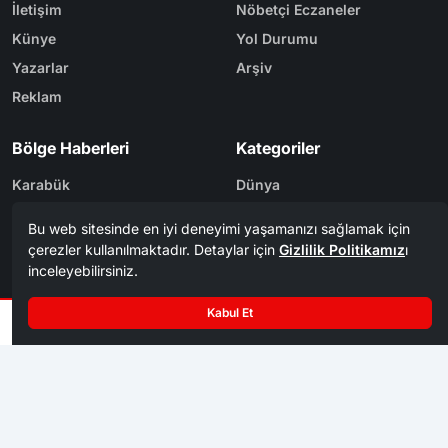
İletişim
Nöbetçi Eczaneler
Künye
Yol Durumu
Yazarlar
Arşiv
Reklam
Bölge Haberleri
Kategoriler
Karabük
Dünya
Safranbolu
Eğitim
Kastamonu
Ekonomi
Bolu
Gündem
Zonguldak
Spor
Tasarım & Yazılım
Tema
Kerem
ER
Mevzu² [v1.3.9]
Copyright
Karabük Postası 1956 - 2026. Tüm Hakları Saklıdır.
©