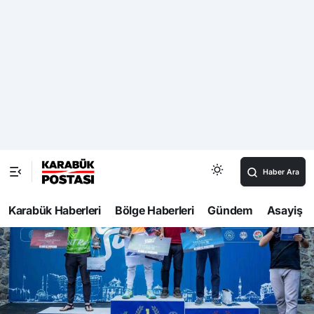
Haber Ara
Karabük Haberleri
Bölge Haberleri
Gündem
Asayiş
938
Haberler
Spor
Ultra Sümela Maratonu’nda dereceye giren
sporcular belli oldu