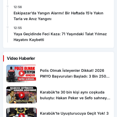
12:56
Eskipazar’da Yangın Alarmı! Bir Haftada 15’e Yakın
Tarla ve Anız Yangını
12:55
Yaya Geçidinde Feci Kaza: 71 Yaşındaki Talat Yılmaz
Hayatını Kaybetti
Video Haberler
Polis Olmak İsteyenler Dikkat! 2026
PMYO Başvuruları Başladı: 3 Bin 250
Öğrenci Alınacak
Karabük’te 30 bin kişi aynı coşkuda
buluştu: Hakan Peker ve Sefo sahneyi
salladı
Karabük’te Uyuşturucuya Geçit Yok! 3
Haftada 8 Operasyon: 2 Tutuklama, 4