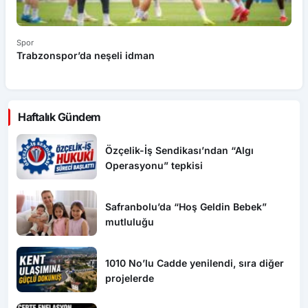
Spor
Sp
Trabzonspor’da neşeli idman
E
e
Haftalık Gündem
Özçelik-İş Sendikası’ndan “Algı
Operasyonu” tepkisi
Safranbolu’da “Hoş Geldin Bebek”
mutluluğu
1010 No’lu Cadde yenilendi, sıra diğer
projelerde
CEPTE ENFLASYON BAŞKA, TÜİK’TE