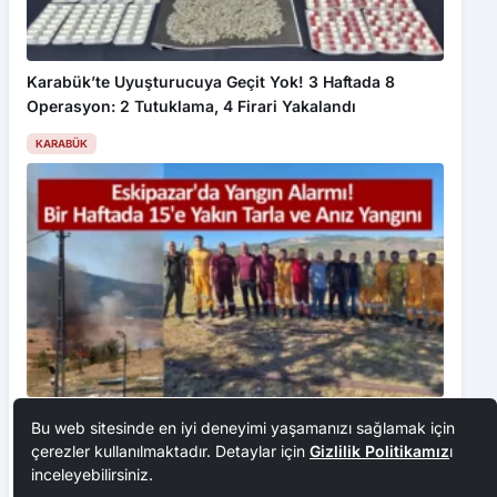
Karabük’te Uyuşturucuya Geçit Yok! 3 Haftada 8
Operasyon: 2 Tutuklama, 4 Firari Yakalandı
KARABÜK
Bu web sitesinde en iyi deneyimi yaşamanızı sağlamak için
çerezler kullanılmaktadır. Detaylar için
Gizlilik Politikamız
ı
inceleyebilirsiniz.
Kabul Et
Ultra Sümela Maratonu’nda dereceye giren sporcular belli oldu
Eskipazar’da Yangın Alarmı! Bir Haftada 15’e Yakın
Tarla ve Anız Yangını
KARABÜK