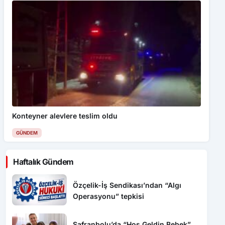
Konteyner alevlere teslim oldu
GÜNDEM
Haftalık Gündem
Özçelik-İş Sendikası’ndan “Algı
Operasyonu” tepkisi
Safranbolu’da “Hoş Geldin Bebek”