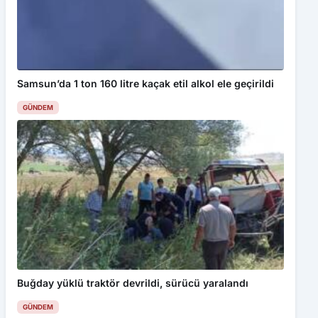
Samsun’da 1 ton 160 litre kaçak etil alkol ele geçirildi
Bu web sitesinde en iyi deneyimi yaşamanızı sağlamak için
GÜNDEM
çerezler kullanılmaktadır. Detaylar için
Gizlilik Politikamız
ı
inceleyebilirsiniz.
Kabul Et
Ultra Sümela Maratonu 4. kez koşuldu
Buğday yüklü traktör devrildi, sürücü yaralandı
GÜNDEM