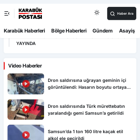
Samsun’da 1 ton 160 litre kaçak etil alkol ele geçirildi
16:00
Buğday yüklü traktör devrildi, sürücü yaralandı
15:34
HAYAT 112 ACİL MOBİL UYGULAMASI KAMU SPOTU
YAYINDA
Video Haberler
Dron saldırısına uğrayan geminin içi
görüntülendi: Hasarın boyutu ortaya
çıktı
Dron saldırısında Türk mürettebatın
yaralandığı gemi Samsun’a getirildi
Samsun’da 1 ton 160 litre kaçak etil
alkol ele geçirildi