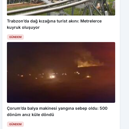
Trabzon’da dağ kızağına turist akını: Metrelerce
kuyruk oluşuyor
GÜNDEM
Çorum’da balya makinesi yangına sebep oldu: 500
dönüm anız küle döndü
GÜNDEM