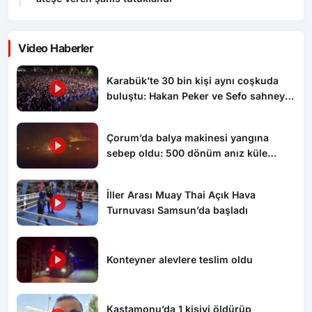
Video Haberler
Karabük’te 30 bin kişi aynı coşkuda
buluştu: Hakan Peker ve Sefo sahneyi
salladı
Çorum’da balya makinesi yangına
sebep oldu: 500 dönüm anız küle
döndü
İller Arası Muay Thai Açık Hava
Turnuvası Samsun’da başladı
Konteyner alevlere teslim oldu
Kastamonu’da 1 kişiyi öldürüp