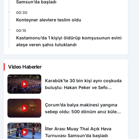
Samsun’da başladı
00:30
Konteyner alevlere teslim oldu
00:15
Kastamonu’da 1 kişiyi öldürüp komşusunun evini
ateşe veren şahıs tutuklandı
Video Haberler
Karabük’te 30 bin kişi aynı coşkuda
buluştu: Hakan Peker ve Sefo
sahneyi salladı
Çorum’da balya makinesi yangına
sebep oldu: 500 dönüm anız küle
döndü
İller Arası Muay Thai Açık Hava
Turnuvası Samsun’da başladı