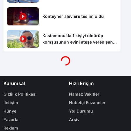
Konteyner alevlere teslim oldu
Kastamonu’da 1 kişiyi öldürüp
komşusunun evini ateşe veren şahıs
tutuklandı
Yükleniyor...
Kurumsal
Hızlı Erişim
Gizlilik Politikası
Namaz Vakitleri
İletişim
Nöbetçi Eczaneler
Künye
Yol Durumu
Yazarlar
Arşiv
Reklam