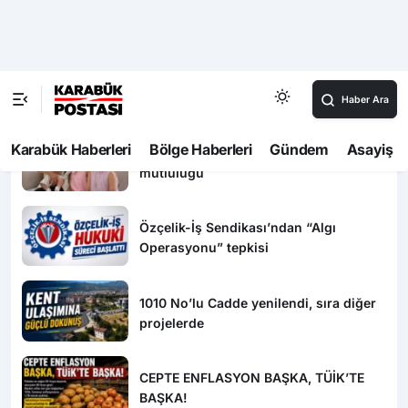
Haftalık Gündem
15 Temmuz’da Erdoğan’a Suikast
Girişiminde Bulunan FETÖ’cü 10 Yıl
Sonra Yakalandı!
Safranbolu’da “Hoş Geldin Bebek”
mutluluğu
Özçelik-İş Sendikası’ndan “Algı
Operasyonu” tepkisi
1010 No’lu Cadde yenilendi, sıra diğer
projelerde
CEPTE ENFLASYON BAŞKA, TÜİK’TE
BAŞKA!