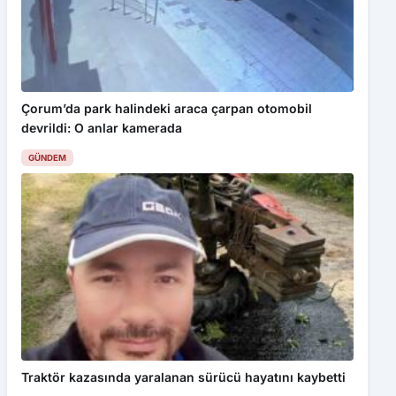
çerezler kullanılmaktadır. Detaylar için
Gizlilik Politikamız
ı
inceleyebilirsiniz.
Kabul Et
Türkiye’nin namağlup iki takımından biri Sebat Gençlikspor
Çorum’da park halindeki araca çarpan otomobil
devrildi: O anlar kamerada
GÜNDEM
Traktör kazasında yaralanan sürücü hayatını kaybetti