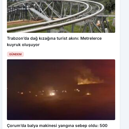
Trabzon’da dağ kızağına turist akını: Metrelerce
kuyruk oluşuyor
GÜNDEM
Çorum’da balya makinesi yangına sebep oldu: 500
dönüm anız küle döndü