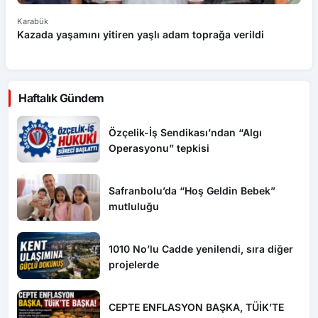
Kazada yaşamını yitiren yaşlı adam toprağa verildi
El
Haftalık Gündem
Özçelik-İş Sendikası’ndan “Algı
Operasyonu” tepkisi
Safranbolu’da “Hoş Geldin Bebek”
mutluluğu
1010 No’lu Cadde yenilendi, sıra diğer
projelerde
CEPTE ENFLASYON BAŞKA, TÜİK’TE
BAŞKA!