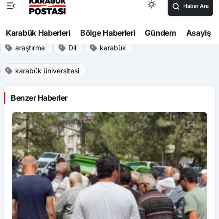
araştırma
Dil
karabük
karabük üniversitesi
Benzer Haberler
Karabük
Ka