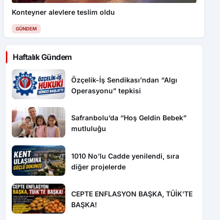
GÜNDEM
Haftalık Gündem
Özçelik-İş Sendikası’ndan “Algı
Operasyonu” tepkisi
Safranbolu’da “Hoş Geldin Bebek”
mutluluğu
1010 No’lu Cadde yenilendi, sıra
diğer projelerde
CEPTE ENFLASYON BAŞKA, TÜİK’TE
BAŞKA!
Gördük İşittik Söylüyoruz 3 Ağustos