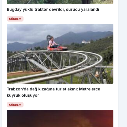
GÜNDEM
Bu web sitesinde en iyi deneyimi yaşamanızı sağlamak için
çerezler kullanılmaktadır. Detaylar için
Gizlilik Politikamız
ı
inceleyebilirsiniz.
Kabul Et
Türkçe şarkıların 50 yıllık değişimi veri madenciliğiyle
incelendi
Trabzon’da dağ kızağına turist akını: Metrelerce
kuyruk oluşuyor
GÜNDEM