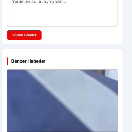
Yorum Gönder
Benzer Haberler
Samsun’da 1 ton 160 litre kaçak etil alkol ele geçirildi