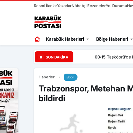
Resmi İlanlar
Yazarlar
Nöbetçi Eczaneler
Yol Durumu
Ha
Karabük Haberleri
Bölge Haberleri
00:15
Taşköprü’de başpehli
SON DAKIKA
Haberler
Spor
Trabzonspor, Metehan M
bildirdi