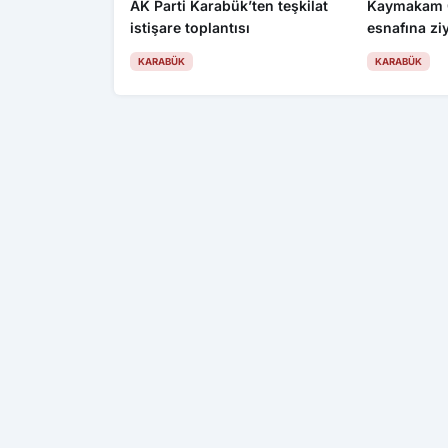
AK Parti Karabük’ten teşkilat
Kaymakam 
istişare toplantısı
esnafına zi
KARABÜK
KARABÜK