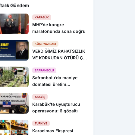
ftalık Gündem
KARABÜK
MHP’de kongre
maratonunda sona doğru
KÖŞE YAZILARI
VERDİĞİMİZ RAHATSIZLIK
VE KORKUDAN ÖTÜRÜ ÇOK
KEYİFLİYİZ !
SAFRANBOLU
Safranbolu’da maniye
domatesi üretim
alanlarında denetim yapıldı
ASAYIŞ
Karabük’te uyuşturucu
operasyonu: 6 gözaltı
TÜRKIYE
Karaelmas Ekspresi