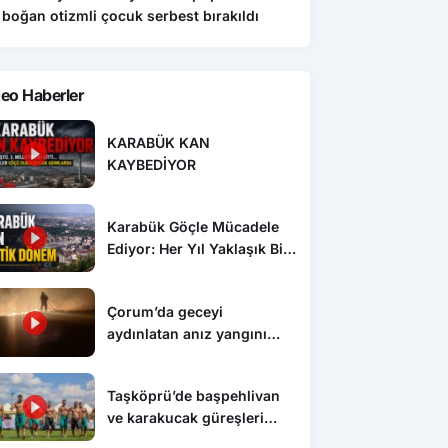
boğan otizmli çocuk serbest bırakıldı
eo Haberler
KARABÜK KAN
KAYBEDİYOR
Karabük Göçle Mücadele
Ediyor: Her Yıl Yaklaşık Bin
500 Kişi Kentten Ayrılıyor
Çorum’da geceyi
aydınlatan anız yangını
korkuttu
Taşköprü’de başpehlivan
ve karakucak güreşleri
nefes kesti