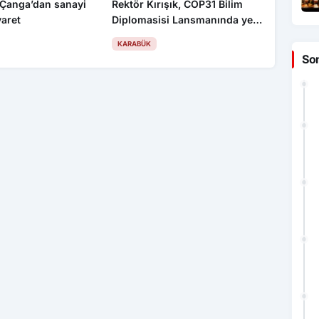
Çanga’dan sanayi
Rektör Kırışık, COP31 Bilim
yaret
Diplomasisi Lansmanında yer
aldı
KARABÜK
So