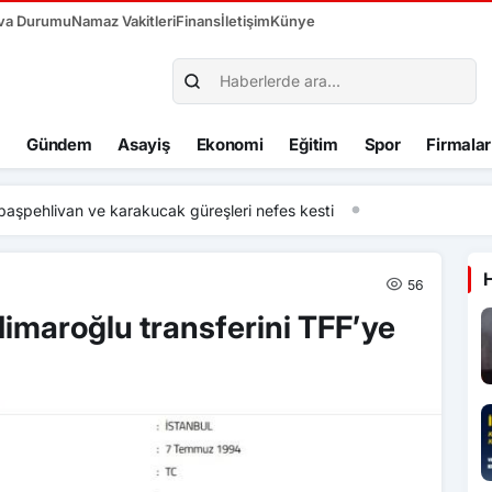
va Durumu
Namaz Vakitleri
Finans
İletişim
Künye
Gündem
Asayiş
Ekonomi
Eğitim
Spor
Firmalar
van ve karakucak güreşleri nefes kesti
56
imaroğlu transferini TFF’ye