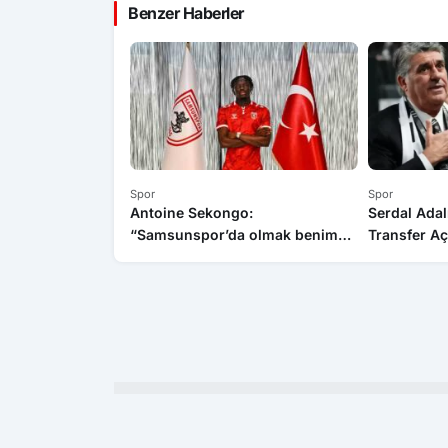
Benzer Haberler
Spor
Spor
Antoine Sekongo:
Serdal Adal
“Samsunspor’da olmak benim
Transfer Açı
için büyük bir gurur”
Şekilde İler