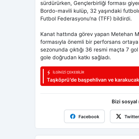
sürdürürken, Gençlerbirliği forması gi
Bordo-mavili kulüp, 32 yaşındaki futbolc
Futbol Federasyonu’na (TFF) bildirdi.
Kanat hattında görev yapan Metehan Mim
formasıyla önemli bir perforsans orta
sezonunda çıktığı 36 resmi maçta 7 gol
gole doğrudan katkı sağladı.
İLGINIZI ÇEKEBILIR
Taşköprü’de başpehlivan ve karakucak 
Bizi sosyal
Facebook
Twitte