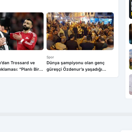
Spor
Spor
ı’dan Trossard ve
Dünya şampiyonu olan genç
Dünya Y
klaması: “Planlı Bir
güreşçi Özdenur’a yaşadığı
Trabzon
liyoruz”
ilçede coşkulu karşılama
“Bize H