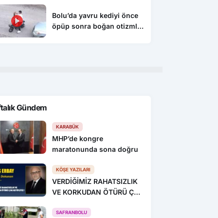
Bolu’da yavru kediyi önce
öpüp sonra boğan otizmli
çocuk serbest bırakıldı
ftalık Gündem
KARABÜK
MHP’de kongre
maratonunda sona doğru
KÖŞE YAZILARI
VERDİĞİMİZ RAHATSIZLIK
VE KORKUDAN ÖTÜRÜ ÇOK
KEYİFLİYİZ !
SAFRANBOLU