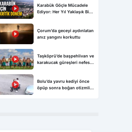
Karabük Göçle Mücadele
Ediyor: Her Yıl Yaklaşık Bin
500 Kişi Kentten Ayrılıyor
Çorum’da geceyi aydınlatan
anız yangını korkuttu
Taşköprü’de başpehlivan ve
Spor
Spo
karakucak güreşleri nefes
ıldızı Salah
22. Uluslararası Karadeniz Judo
Gen
kesti
spor’da! İlk Sözleri:
Şampiyonası yarın sona eriyor
Çor
er Yer Trabzon”
sü
Bolu’da yavru kediyi önce
öpüp sonra boğan otizmli
çocuk serbest bırakıldı