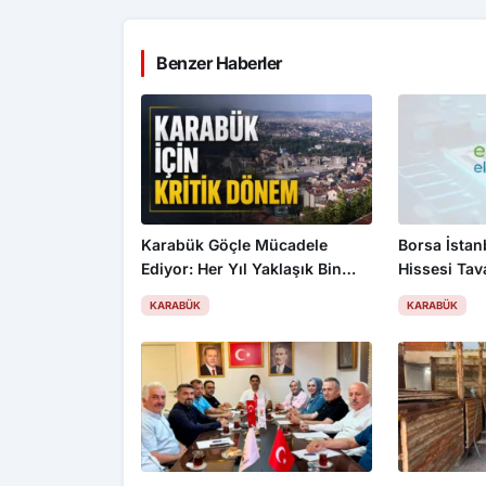
Benzer Haberler
Karabük Göçle Mücadele
Borsa İsta
Ediyor: Her Yıl Yaklaşık Bin
Hissesi Tav
500 Kişi Kentten Ayrılıyor
KARABÜK
KARABÜK