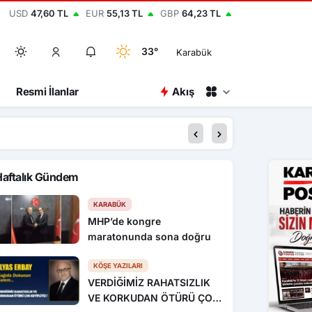
USD
47,60 TL
EUR
55,13 TL
GBP
64,23 TL
33°
Karabük
Resmi İlanlar
Akış
20:45
Bolu’da yavru kediyi
Haftalık Gündem
KARABÜK
MHP’de kongre
maratonunda sona doğru
KÖŞE YAZILARI
VERDİĞİMİZ RAHATSIZLIK
VE KORKUDAN ÖTÜRÜ ÇOK