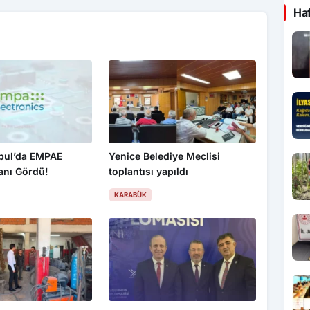
Ha
nbul’da EMPAE
Yenice Belediye Meclisi
anı Gördü!
toplantısı yapıldı
KARABÜK