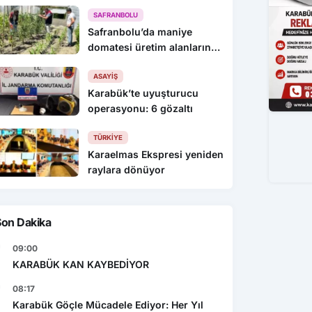
KEYİFLİYİZ !
SAFRANBOLU
Safranbolu’da maniye
domatesi üretim alanlarında
denetim yapıldı
ASAYIŞ
Karabük’te uyuşturucu
operasyonu: 6 gözaltı
TÜRKIYE
Karaelmas Ekspresi yeniden
raylara dönüyor
Son Dakika
09:00
KARABÜK KAN KAYBEDİYOR
08:17
Karabük Göçle Mücadele Ediyor: Her Yıl