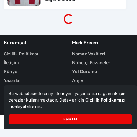
Yükleniyor...
Kurumsal
Hızlı Erişim
Gizlilik Politikası
Namaz Vakitleri
İletişim
Nöbetçi Eczaneler
Künye
Yol Durumu
Yazarlar
Arşiv
Reklam
Bölge Haberleri
Kategoriler
Karabük
Dünya
Safranbolu
Eğitim
Kastamonu
Ekonomi