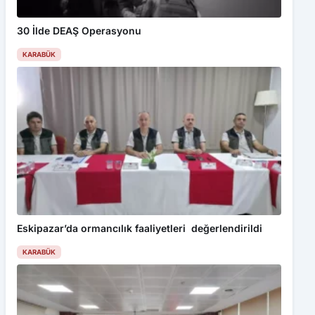
Trabzon’da sürek avında 300 kg’lık domuz fişeklerin hedefi oldu
30 İlde DEAŞ Operasyonu
KARABÜK
Eskipazar’da ormancılık faaliyetleri değerlendirildi
KARABÜK