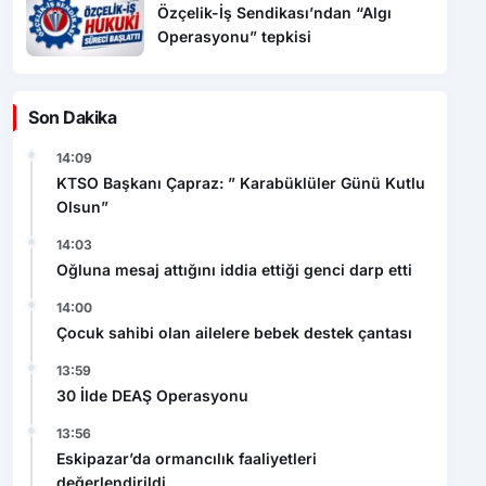
Özçelik-İş Sendikası’ndan “Algı
Operasyonu” tepkisi
Son Dakika
14:09
KTSO Başkanı Çapraz: ” Karabüklüler Günü Kutlu
Olsun”
14:03
Oğluna mesaj attığını iddia ettiği genci darp etti
14:00
Çocuk sahibi olan ailelere bebek destek çantası
13:59
30 İlde DEAŞ Operasyonu
13:56
Eskipazar’da ormancılık faaliyetleri
değerlendirildi