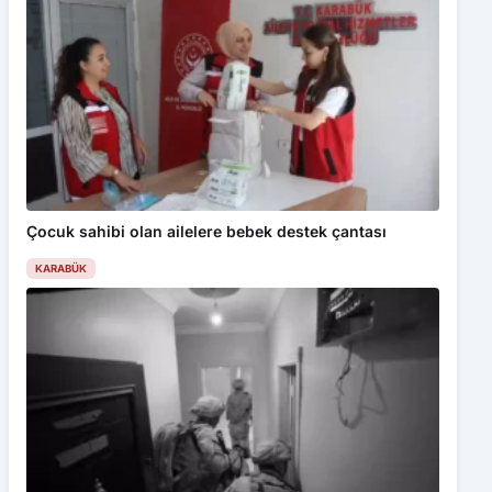
Çocuk sahibi olan ailelere bebek destek çantası
KARABÜK
Bu web sitesinde en iyi deneyimi yaşamanızı sağlamak için
çerezler kullanılmaktadır. Detaylar için
Gizlilik Politikamız
ı
inceleyebilirsiniz.
Kabul Et