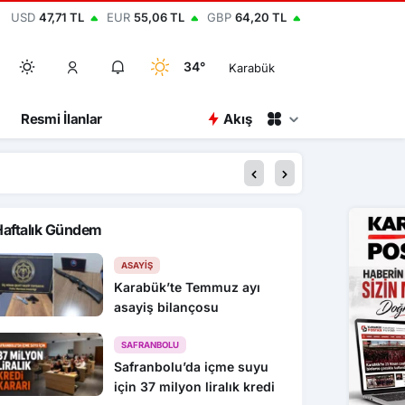
USD
47,71 TL
EUR
55,06 TL
GBP
64,20 TL
34°
Karabük
Resmi İlanlar
Akış
13:56
Eskipazar’da ormancılı
Haftalık Gündem
ASAYIŞ
Karabük’te Temmuz ayı
asayiş bilançosu
SAFRANBOLU
Safranbolu’da içme suyu
için 37 milyon liralık kredi