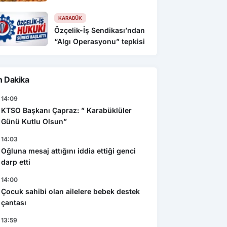
KARABÜK
Özçelik-İş Sendikası’ndan
“Algı Operasyonu” tepkisi
n Dakika
14:09
KTSO Başkanı Çapraz: ” Karabüklüler
Günü Kutlu Olsun”
14:03
Oğluna mesaj attığını iddia ettiği genci
darp etti
14:00
Çocuk sahibi olan ailelere bebek destek
çantası
13:59