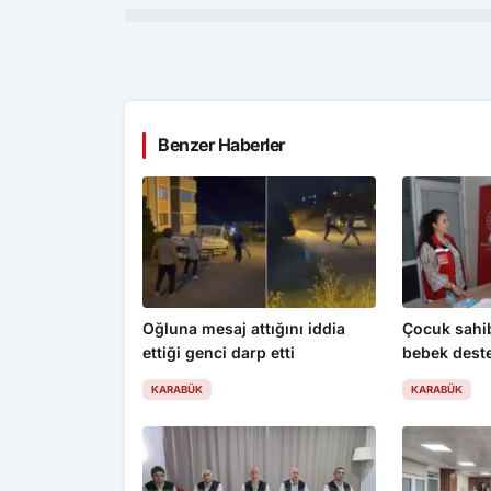
Benzer Haberler
Oğluna mesaj attığını iddia
Çocuk sahib
ettiği genci darp etti
bebek deste
KARABÜK
KARABÜK