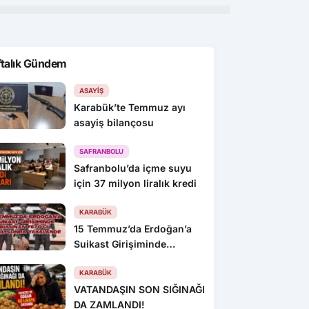
ftalık Gündem
ASAYIŞ
Karabük’te Temmuz ayı
asayiş bilançosu
SAFRANBOLU
Safranbolu’da içme suyu
için 37 milyon liralık kredi
KARABÜK
15 Temmuz’da Erdoğan’a
Suikast Girişiminde
Bulunan FETÖ’cü 10 Yıl
Sonra Yakalandı!
KARABÜK
VATANDAŞIN SON SIĞINAĞI
DA ZAMLANDI!