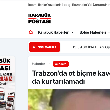
Resmi İlanlar
Yazarlar
Nöbetçi Eczaneler
Yol Durumu
Ha
Karabük Haberleri
Bölge Haberleri
13:59
30 İlde DEAŞ Opera
SON DAKIKA
Haberler
Gündem
Trabzon’da ot biçme kav
da kurtarılamadı