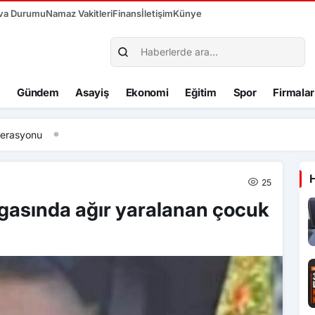
va Durumu
Namaz Vakitleri
Finans
İletişim
Künye
Gündem
Asayiş
Ekonomi
Eğitim
Spor
Firmalar
syonu
25
gasında ağır yaralanan çocuk