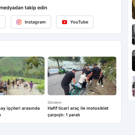
 medyadan takip edin
r
Instagram
YouTube
Gündem
Gündem
ay işçileri arasında
Hafif ticari araç ile motosiklet
Dronla 
ı
çarpıştı: 1 yaralı
Samsun