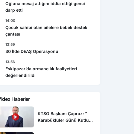
Oğluna mesaj attığını iddia ettiği genci
darp etti
14:00
Çocuk sahibi olan ailelere bebek destek
çantası
13:59
30 İlde DEAŞ Operasyonu
13:56
Eskipazar’da ormancılık faaliyetleri
değerlendirildi
ideo Haberler
KTSO Başkanı Çapraz: ”
Karabüklüler Günü Kutlu
Olsun”