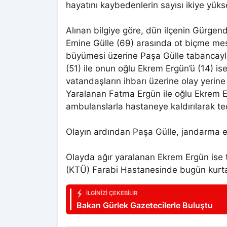
hayatını kaybedenlerin sayısı ikiye yükse
Alınan bilgiye göre, dün ilçenin Gürgen
Emine Gülle (69) arasında ot biçme mese
büyümesi üzerine Paşa Gülle tabancayl
(51) ile onun oğlu Ekrem Ergün’ü (14) ise
vatandaşların ihbarı üzerine olay yerine
Yaralanan Fatma Ergün ile oğlu Ekrem E
ambulanslarla hastaneye kaldırılarak ted
Olayın ardından Paşa Gülle, jandarma ek
Olayda ağır yaralanan Ekrem Ergün ise 
(KTÜ) Farabi Hastanesinde bugün kurtar
İLGINIZI ÇEKEBILIR
Bakan Gürlek Gazetecilerle Buluştu