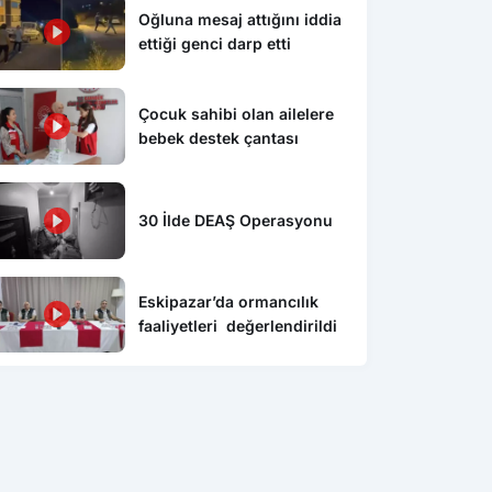
Oğluna mesaj attığını iddia
ettiği genci darp etti
Çocuk sahibi olan ailelere
bebek destek çantası
30 İlde DEAŞ Operasyonu
Eskipazar’da ormancılık
faaliyetleri değerlendirildi
Gündem
Gün
vurulan Türk gemisi
Sarı Traverten zarafeti ve tarihi
Kom
’da
saat kulesi
ara