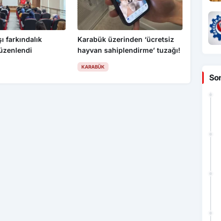
ı farkındalık
Karabük üzerinden ‘ücretsiz
düzenlendi
hayvan sahiplendirme’ tuzağı!
KARABÜK
So