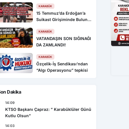
KARABÜK
15 Temmuz’da Erdoğan’a
Suikast Girişiminde Bulunan
FETÖ’cü 10 Yıl Sonra
Yakalandı!
KARABÜK
VATANDAŞIN SON SIĞINAĞI
DA ZAMLANDI!
KARABÜK
Özçelik-İş Sendikası’ndan
“Algı Operasyonu” tepkisi
Son Dakika
14:09
KTSO Başkanı Çapraz: ” Karabüklüler Günü
Kutlu Olsun”
14:03