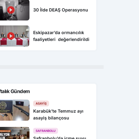
30 İlde DEAŞ Operasyonu
Eskipazar’da ormancılık
faaliyetleri değerlendirildi
ftalık Gündem
ASAYIŞ
Karabük’te Temmuz ayı
asayiş bilançosu
SAFRANBOLU
Safranbolu’da içme suyu