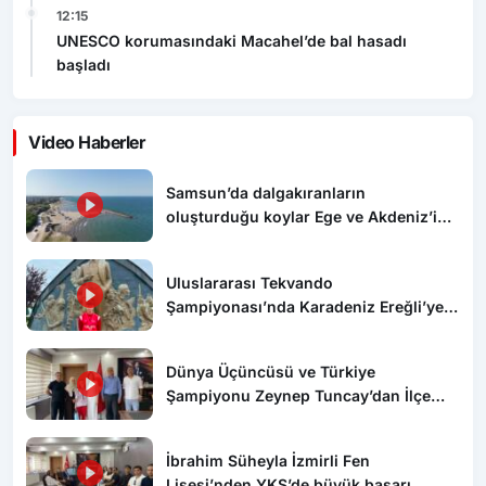
12:15
UNESCO korumasındaki Macahel’de bal hasadı
başladı
Video Haberler
Samsun’da dalgakıranların
oluşturduğu koylar Ege ve Akdeniz’i
aratmıyor
Uluslararası Tekvando
Şampiyonası’nda Karadeniz Ereğli’ye
gümüş madalya gururu
Dünya Üçüncüsü ve Türkiye
Şampiyonu Zeynep Tuncay’dan İlçe
Millî Eğitim Müdürlüğüne ziyaret
İbrahim Süheyla İzmirli Fen
Lisesi’nden YKS’de büyük başarı