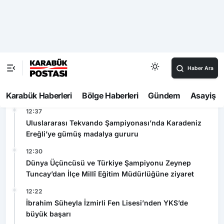
CEPTE ENFLASYON BAŞKA, TÜİK’TE
BAŞKA!
Son Dakika
12:45
Samsun’da dalgakıranların oluşturduğu koylar Ege
ve Akdeniz’i aratmıyor
12:37
Uluslararası Tekvando Şampiyonası’nda Karadeniz
Ereğli’ye gümüş madalya gururu
12:30
Dünya Üçüncüsü ve Türkiye Şampiyonu Zeynep
Tuncay’dan İlçe Millî Eğitim Müdürlüğüne ziyaret
12:22
İbrahim Süheyla İzmirli Fen Lisesi’nden YKS’de
büyük başarı