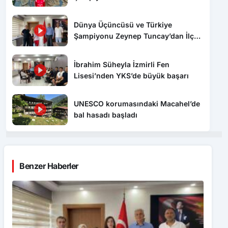
Ereğli’ye gümüş madalya gururu
Dünya Üçüncüsü ve Türkiye
Şampiyonu Zeynep Tuncay’dan İlçe
Millî Eğitim Müdürlüğüne ziyaret
İbrahim Süheyla İzmirli Fen
Lisesi’nden YKS’de büyük başarı
UNESCO korumasındaki Macahel’de
bal hasadı başladı
Benzer Haberler