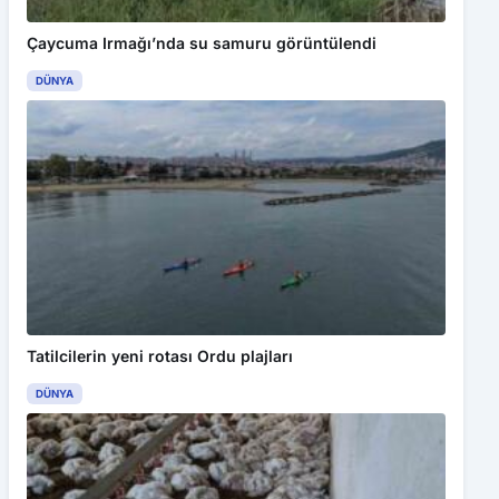
Çaycuma Irmağı’nda su samuru görüntülendi
DÜNYA
Tatilcilerin yeni rotası Ordu plajları
DÜNYA