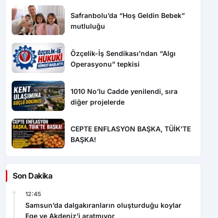
Safranbolu’da “Hoş Geldin Bebek”
mutluluğu
Özçelik-İş Sendikası’ndan “Algı
Operasyonu” tepkisi
1010 No’lu Cadde yenilendi, sıra
diğer projelerde
CEPTE ENFLASYON BAŞKA, TÜİK’TE
BAŞKA!
Son Dakika
12:45
Samsun’da dalgakıranların oluşturduğu koylar
Ege ve Akdeniz’i aratmıyor