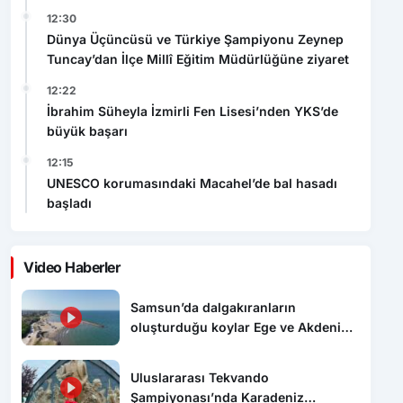
12:30
Dünya Üçüncüsü ve Türkiye Şampiyonu Zeynep
Tuncay’dan İlçe Millî Eğitim Müdürlüğüne ziyaret
12:22
İbrahim Süheyla İzmirli Fen Lisesi’nden YKS’de
büyük başarı
12:15
UNESCO korumasındaki Macahel’de bal hasadı
başladı
Video Haberler
Samsun’da dalgakıranların
oluşturduğu koylar Ege ve Akdeniz’i
aratmıyor
Uluslararası Tekvando
Şampiyonası’nda Karadeniz