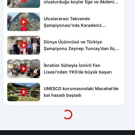
oluşturduğu koylar Ege ve Akdeniz’i
aratmıyor
Uluslararası Tekvando
Şampiyonası’nda Karadeniz
Ereğli’ye gümüş madalya gururu
Dünya Üçüncüsü ve Türkiye
Şampiyonu Zeynep Tuncay’dan İlçe
Millî Eğitim Müdürlüğüne ziyaret
İbrahim Süheyla İzmirli Fen
Lisesi’nden YKS’de büyük başarı
UNESCO korumasındaki Macahel’de
bal hasadı başladı
Yükleniyor...