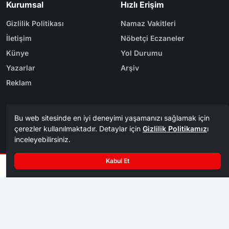
Kurumsal
Hızlı Erişim
Gizlilik Politikası
Namaz Vakitleri
İletişim
Nöbetçi Eczaneler
Künye
Yol Durumu
Yazarlar
Arşiv
Reklam
Bölge Haberleri
Kategoriler
Karabük
Dünya
Safranbolu
Eğitim
Kastamonu
Ekonomi
Bolu
Gündem
Zonguldak
Spor