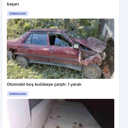
başarı
ZONGULDAK
Bu web sitesinde en iyi deneyimi yaşamanızı sağlamak için
çerezler kullanılmaktadır. Detaylar için
Gizlilik Politikamız
ı
inceleyebilirsiniz.
Kabul Et
TFF’den Yabancı Oyuncu Kuralı Açıklaması
Otomobil boş kulübeye çarptı: 1 yaralı
ZONGULDAK