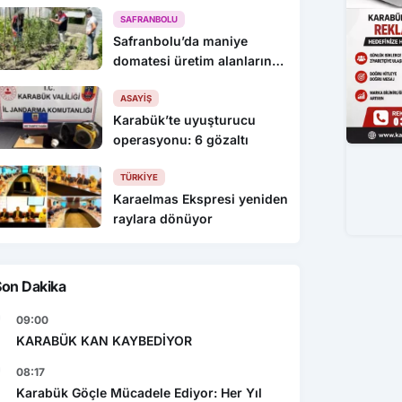
KEYİFLİYİZ !
SAFRANBOLU
Safranbolu’da maniye
domatesi üretim alanlarında
denetim yapıldı
ASAYIŞ
Karabük’te uyuşturucu
operasyonu: 6 gözaltı
TÜRKIYE
Karaelmas Ekspresi yeniden
raylara dönüyor
Son Dakika
09:00
KARABÜK KAN KAYBEDİYOR
08:17
Karabük Göçle Mücadele Ediyor: Her Yıl