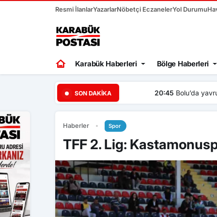
Resmi İlanlar
Yazarlar
Nöbetçi Eczaneler
Yol Durumu
Ha
Karabük Haberleri
Bölge Haberleri
20:45
Bolu’da yavru kediyi
SON DAKIKA
Haberler
Spor
TFF 2. Lig: Kastamonusp