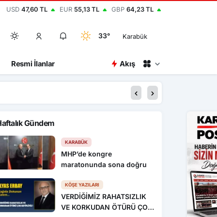
USD
47,60 TL
EUR
55,13 TL
GBP
64,23 TL
33°
Karabük
Resmi İlanlar
Akış
20:37
Sürücü fren yerine ga
Haftalık Gündem
KARABÜK
MHP’de kongre
maratonunda sona doğru
KÖŞE YAZILARI
VERDİĞİMİZ RAHATSIZLIK
VE KORKUDAN ÖTÜRÜ ÇOK