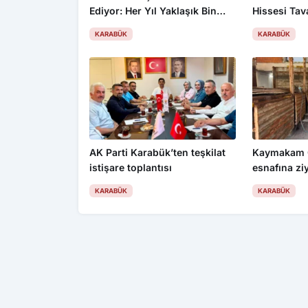
Ediyor: Her Yıl Yaklaşık Bin
Hissesi Tav
500 Kişi Kentten Ayrılıyor
KARABÜK
KARABÜK
AK Parti Karabük’ten teşkilat
Kaymakam 
istişare toplantısı
esnafına zi
KARABÜK
KARABÜK