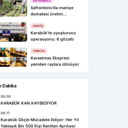
SAFRANBOLU
Safranbolu’da maniye
domatesi üretim
alanlarında denetim yapıldı
ASAYIŞ
Karabük’te uyuşturucu
operasyonu: 6 gözaltı
TÜRKIYE
Karaelmas Ekspresi
yeniden raylara dönüyor
n Dakika
09:00
KARABÜK KAN KAYBEDİYOR
08:17
Karabük Göçle Mücadele Ediyor: Her Yıl
Yaklaşık Bin 500 Kişi Kentten Ayrılıyor