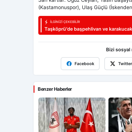
Sarı kartlar: Oğuz Ceylan, Yasin Başayta
(Kastamonuspor), Ulaş Güçlü (İskender
İLGINIZI ÇEKEBILIR
Taşköprü’de başpehlivan ve karakucak 
Bizi sosyal
Facebook
Twitte
Benzer Haberler