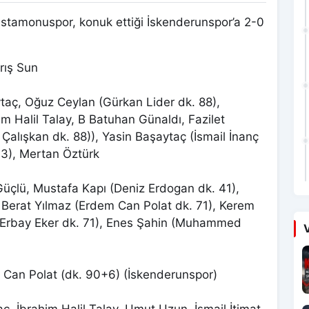
stamonuspor, konuk ettiği İskenderunspor’a 2-0
rış Sun
aç, Oğuz Ceylan (Gürkan Lider dk. 88),
 Halil Talay, B Batuhan Günaldı, Fazilet
alışkan dk. 88)), Yasin Başaytaç (İsmail İnanç
73), Mertan Öztürk
Güçlü, Mustafa Kapı (Deniz Erdogan dk. 41),
, Berat Yılmaz (Erdem Can Polat dk. 71), Kerem
(Erbay Eker dk. 71), Enes Şahin (Muhammed
V
t Can Polat (dk. 90+6) (İskenderunspor)