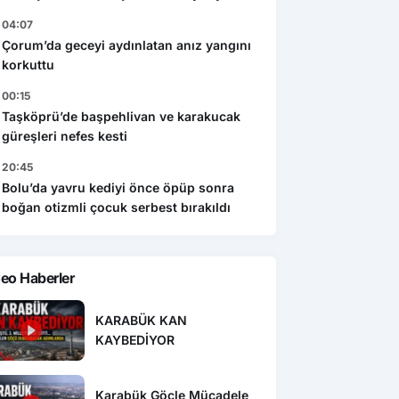
04:07
Çorum’da geceyi aydınlatan anız yangını
korkuttu
00:15
Taşköprü’de başpehlivan ve karakucak
güreşleri nefes kesti
20:45
Bolu’da yavru kediyi önce öpüp sonra
boğan otizmli çocuk serbest bırakıldı
eo Haberler
KARABÜK KAN
KAYBEDİYOR
Karabük Göçle Mücadele