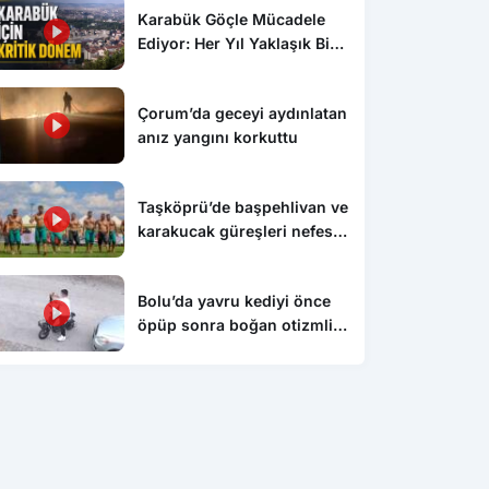
Karabük Göçle Mücadele
Ediyor: Her Yıl Yaklaşık Bin
500 Kişi Kentten Ayrılıyor
Çorum’da geceyi aydınlatan
anız yangını korkuttu
Taşköprü’de başpehlivan ve
karakucak güreşleri nefes
kesti
Bolu’da yavru kediyi önce
öpüp sonra boğan otizmli
çocuk serbest bırakıldı