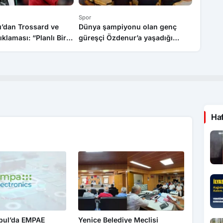
Spor
Spor
ı’dan Trossard ve
Dünya şampiyonu olan genç
Dünya Y
klaması: “Planlı Bir
güreşçi Özdenur’a yaşadığı
Trabzon
liyoruz”
ilçede coşkulu karşılama
“Bize H
Ha
nbul’da EMPAE
Yenice Belediye Meclisi