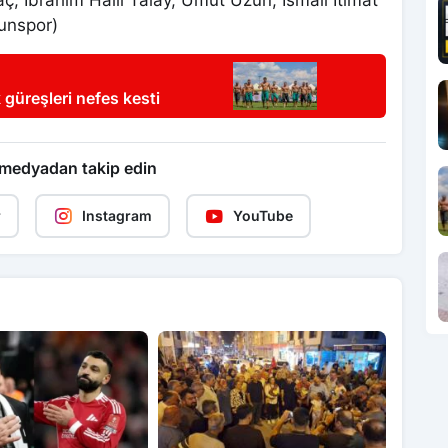
ç, İbrahim Halil Talay, Umut Uzun, İsmail İtimat
unspor)
güreşleri nefes kesti
 medyadan takip edin
r
Instagram
YouTube