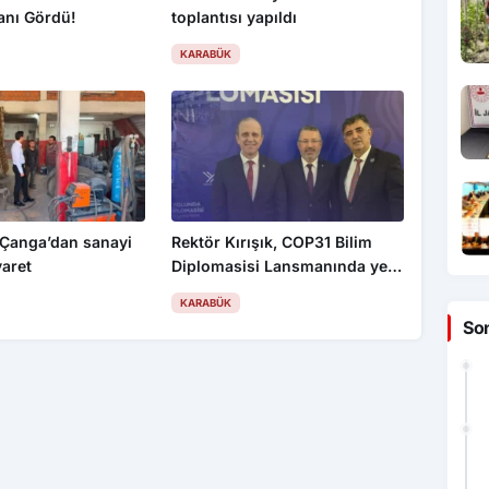
anı Gördü!
toplantısı yapıldı
KARABÜK
Çanga’dan sanayi
Rektör Kırışık, COP31 Bilim
yaret
Diplomasisi Lansmanında yer
aldı
KARABÜK
So