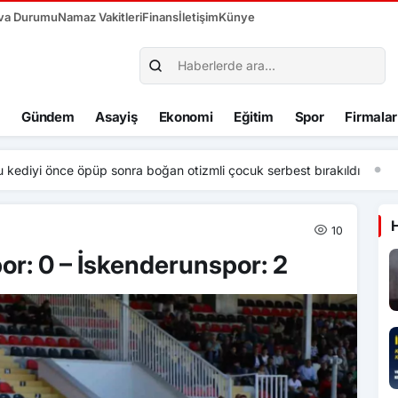
va Durumu
Namaz Vakitleri
Finans
İletişim
Künye
Gündem
Asayiş
Ekonomi
Eğitim
Spor
Firmalar
 önce öpüp sonra boğan otizmli çocuk serbest bırakıldı
10
or: 0 – İskenderunspor: 2