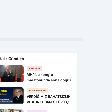
Spor
Spo
ıldızı Salah
22. Uluslararası Karadeniz Judo
Gen
spor’da! İlk Sözleri:
Şampiyonası yarın sona eriyor
Çor
er Yer Trabzon”
sü
ftalık Gündem
KARABÜK
MHP’de kongre
maratonunda sona doğru
KÖŞE YAZILARI
VERDİĞİMİZ RAHATSIZLIK
VE KORKUDAN ÖTÜRÜ ÇOK
KEYİFLİYİZ !