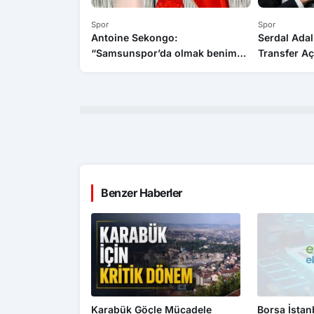
Spor
Spor
Antoine Sekongo:
Serdal Adal
“Samsunspor’da olmak benim
Transfer Açı
için büyük bir gurur”
Şekilde İler
Benzer Haberler
Karabük Göçle Mücadele
Borsa İsta