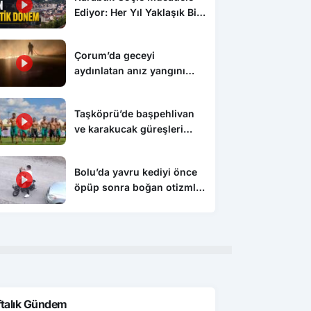
Ediyor: Her Yıl Yaklaşık Bin
500 Kişi Kentten Ayrılıyor
Çorum’da geceyi
aydınlatan anız yangını
korkuttu
Taşköprü’de başpehlivan
ve karakucak güreşleri
nefes kesti
Bolu’da yavru kediyi önce
öpüp sonra boğan otizmli
çocuk serbest bırakıldı
ftalık Gündem