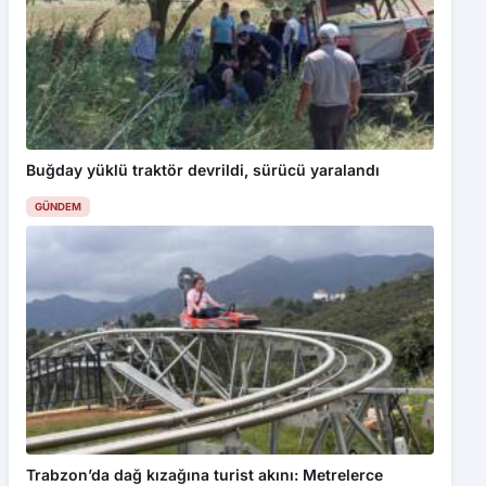
Buğday yüklü traktör devrildi, sürücü yaralandı
GÜNDEM
Trabzon’da dağ kızağına turist akını: Metrelerce