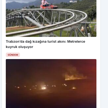
Kabul Et
Startup Weekend Karaelmas Başladı
Trabzon’da dağ kızağına turist akını: Metrelerce
kuyruk oluşuyor
GÜNDEM