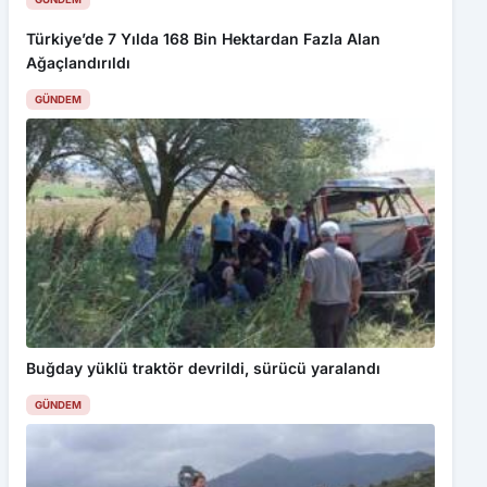
Türkiye’de 7 Yılda 168 Bin Hektardan Fazla Alan
Ağaçlandırıldı
GÜNDEM
Buğday yüklü traktör devrildi, sürücü yaralandı
GÜNDEM
Bu web sitesinde en iyi deneyimi yaşamanızı sağlamak için
çerezler kullanılmaktadır. Detaylar için
Gizlilik Politikamız
ı
inceleyebilirsiniz.