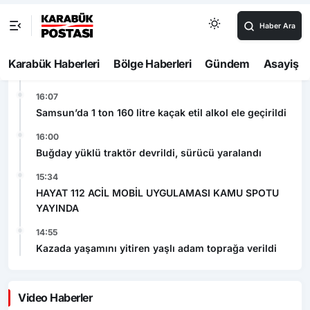
Son Dakika
16:37
Dron saldırısında Türk mürettebatın yaralandığı gemi
Samsun’a getirildi
16:07
Samsun’da 1 ton 160 litre kaçak etil alkol ele geçirildi
16:00
Buğday yüklü traktör devrildi, sürücü yaralandı
15:34
HAYAT 112 ACİL MOBİL UYGULAMASI KAMU SPOTU
YAYINDA
14:55
Kazada yaşamını yitiren yaşlı adam toprağa verildi
Video Haberler