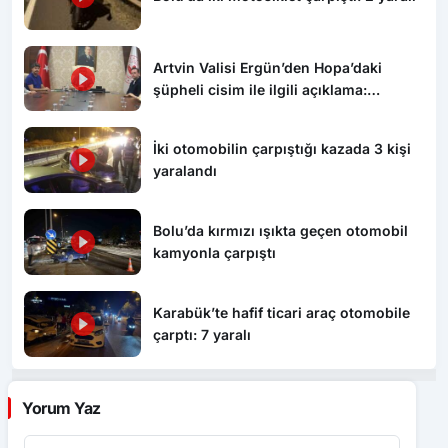
şüpheli cisim ile ilgili açıklama:
“Endişe edilecek bir durum yok, yol
yeniden trafiğe açıldı”
İki otomobilin çarpıştığı kazada 3 kişi
yaralandı
Bolu’da kırmızı ışıkta geçen otomobil
kamyonla çarpıştı
Karabük’te hafif ticari araç otomobile
çarptı: 7 yaralı
Yorum Yaz