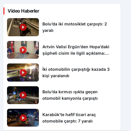
Bolu’da iki motosiklet çarpıştı: 2
yaralı
Artvin Valisi Ergün’den Hopa’daki
şüpheli cisim ile ilgili açıklama:
“Endişe edilecek bir durum yok, yol
yeniden trafiğe açıldı”
İki otomobilin çarpıştığı kazada 3
kişi yaralandı
Bolu’da kırmızı ışıkta geçen
otomobil kamyonla çarpıştı
Karabük’te hafif ticari araç
otomobile çarptı: 7 yaralı
Benzer Haberler