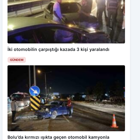
İki otomobilin çarpıştığı kazada 3 kişi yaralandı
GÜNDEM
Bu web sitesinde en iyi deneyimi yaşamanızı sağlamak için
çerezler kullanılmaktadır. Detaylar için
Gizlilik Politikamız
ı
inceleyebilirsiniz.
Kabul Et
Bolu’da kırmızı ışıkta geçen otomobil kamyonla
SIRADA MENCİLİS MAĞARASI MI VAR?
çarpıştı
GÜNDEM