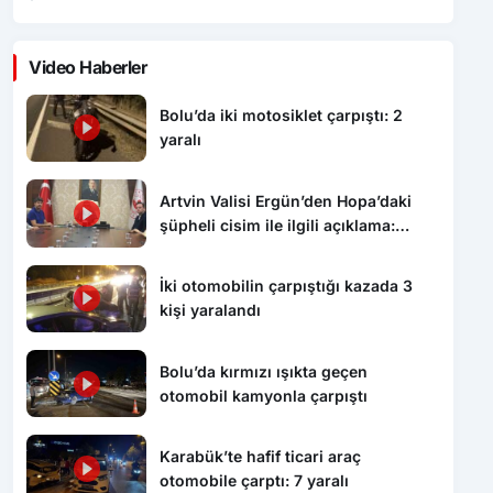
Bolu’da iki motosiklet çarpıştı: 2
yaralı
Artvin Valisi Ergün’den Hopa’daki
şüpheli cisim ile ilgili açıklama:
“Endişe edilecek bir durum yok, yol
yeniden trafiğe açıldı”
İki otomobilin çarpıştığı kazada 3
kişi yaralandı
Bolu’da kırmızı ışıkta geçen
otomobil kamyonla çarpıştı
Karabük’te hafif ticari araç
otomobile çarptı: 7 yaralı