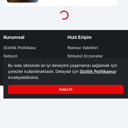
Yükleniyor...
Kurumsal
Hızlı Erişim
Gizlilik Politikası
Namaz Vakitleri
İletişim
Nöbetçi Eczaneler
Künye
Yol Durumu
Yazarlar
Arşiv
Reklam
Bölge Haberleri
Kategoriler
Karabük
Dünya
Safranbolu
Eğitim
Kastamonu
Ekonomi
Bolu
Gündem
Zonguldak
Spor