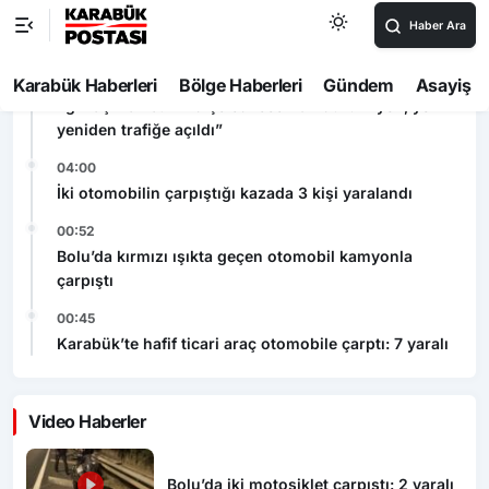
Artvin Valisi Ergün’den Hopa’daki şüpheli cisim ile
ilgili açıklama: “Endişe edilecek bir durum yok, yol
yeniden trafiğe açıldı”
04:00
İki otomobilin çarpıştığı kazada 3 kişi yaralandı
00:52
Bolu’da kırmızı ışıkta geçen otomobil kamyonla
çarpıştı
00:45
Karabük’te hafif ticari araç otomobile çarptı: 7 yaralı
Video Haberler
Bolu’da iki motosiklet çarpıştı: 2 yaralı
Artvin Valisi Ergün’den Hopa’daki