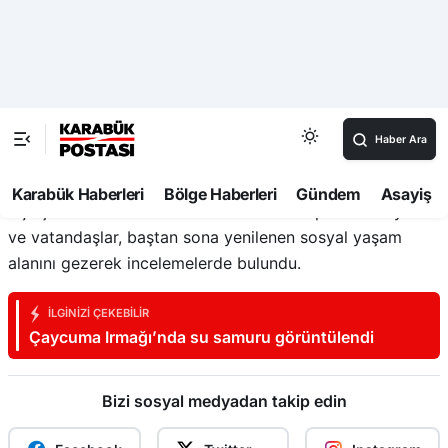
zamanda Orman Bölge Müdürlüğümüz var. Hem orman
köylüsüne mali destek için büyük bir yoğun çalışma
yapıyor. Bunun yanı sıra aynı zamanda 15 tane her ilçe
için bu şekilde orman parkı var. 13 tane yaklaşık turizm
rotası şu anda planlanıyor” şeklinde konuştu.
Açılış kurdelesinin kesilmesinin ardından protokol üyeleri
ve vatandaşlar, baştan sona yenilenen sosyal yaşam
alanını gezerek incelemelerde bulundu.
İLGINIZI ÇEKEBILIR
Çaycuma Irmağı’nda su samuru görüntülendi
Bizi sosyal medyadan takip edin
Facebook
Twitter
Instagram