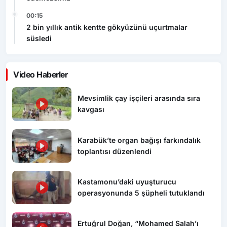
2 bin yıllık antik kentte gökyüzünü uçurtmalar
süsledi
Video Haberler
Mevsimlik çay işçileri arasında sıra
kavgası
Karabük’te organ bağışı farkındalık
toplantısı düzenlendi
Kastamonu’daki uyuşturucu
operasyonunda 5 şüpheli tutuklandı
Ertuğrul Doğan, “Mohamed Salah’ı
parayla ikna edemezsiniz”