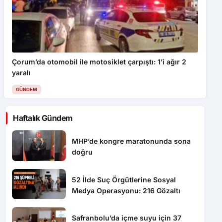
Çorum’da otomobil ile motosiklet çarpıştı: 1’i ağır 2
yaralı
GÜNDEM
Haftalık Gündem
MHP’de kongre maratonunda sona
doğru
52 İlde Suç Örgütlerine Sosyal
Medya Operasyonu: 216 Gözaltı
Safranbolu’da içme suyu için 37
milyon liralık kredi