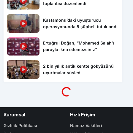
Kastamonu’daki uyuşturucu
operasyonunda 5 şüpheli tutuklandı
Ertuğrul Doğan, “Mohamed Salah’ı
parayla ikna edemezsiniz”
2 bin yıllık antik kentte gökyüzünü
uçurtmalar süsledi
Yükleniyor...
Kurumsal
Hızlı Erişim
Gizlilik Politikası
Namaz Vakitleri
İletişim
Nöbetçi Eczaneler
Künye
Yol Durumu