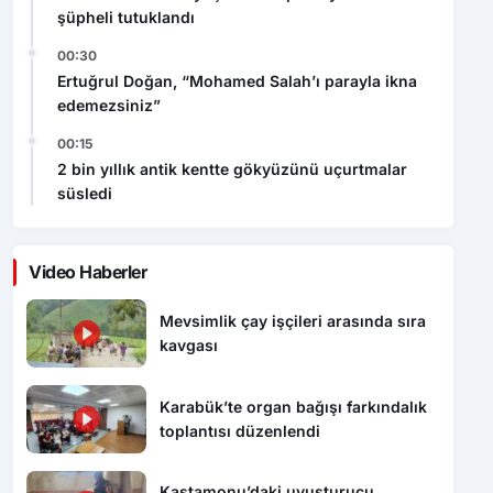
Ertuğrul Doğan, “Mohamed Salah’ı parayla ikna
edemezsiniz”
00:15
2 bin yıllık antik kentte gökyüzünü uçurtmalar
süsledi
Video Haberler
Mevsimlik çay işçileri arasında sıra
kavgası
Karabük’te organ bağışı farkındalık
toplantısı düzenlendi
Kastamonu’daki uyuşturucu
operasyonunda 5 şüpheli tutuklandı