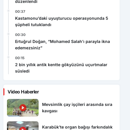
Kastamonu’daki uyuşturucu operasyonunda 5
şüpheli tutuklandı
00:30
Ertuğrul Doğan, “Mohamed Salah’ı parayla ikna
edemezsiniz”
00:15
2 bin yıllık antik kentte gökyüzünü uçurtmalar
süsledi
Video Haberler
Mevsimlik çay işçileri arasında sıra
kavgası
Karabük’te organ bağışı farkındalık
toplantısı düzenlendi