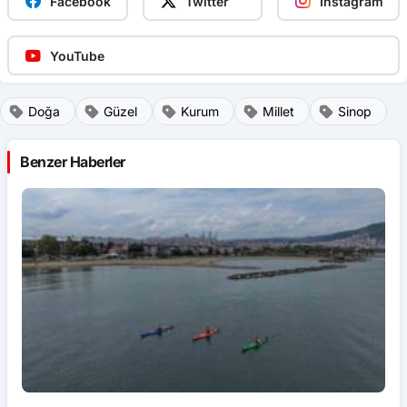
YouTube
Doğa
Güzel
Kurum
Millet
Sinop
Benzer Haberler
Dünya
Dü
Tatilcilerin yeni rotası Ordu plajları
B
ta