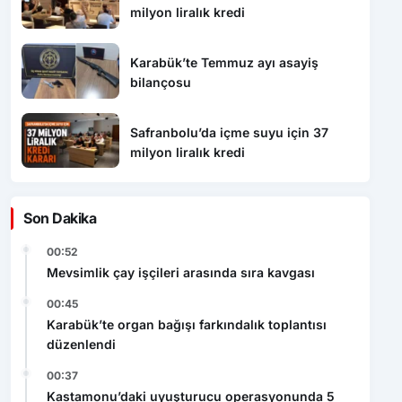
Karabük’te Temmuz ayı asayiş
bilançosu
Safranbolu’da içme suyu için 37
milyon liralık kredi
Son Dakika
00:52
Mevsimlik çay işçileri arasında sıra kavgası
00:45
Karabük’te organ bağışı farkındalık toplantısı
düzenlendi
00:37
Kastamonu’daki uyuşturucu operasyonunda 5
şüpheli tutuklandı
00:30