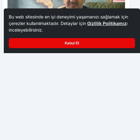
Bu web sitesinde en iyi deneyimi yaşamanızı sağlamak için
çerezler kullanılmaktadır. Detaylar için
Gizlilik Politikamız
ı
inceleyebilirsiniz.
Kabul Et
Sıcak havayı gören sahile koştu
Doğa ve SAM Koleji gözünü TEKNOFEST finallerine
dikti
İLÇE HABERLERI