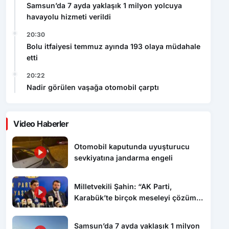
Samsun’da 7 ayda yaklaşık 1 milyon yolcuya
havayolu hizmeti verildi
20:30
Bolu itfaiyesi temmuz ayında 193 olaya müdahale
etti
20:22
Nadir görülen vaşağa otomobil çarptı
Video Haberler
Otomobil kaputunda uyuşturucu
sevkiyatına jandarma engeli
Milletvekili Şahin: “AK Parti,
Karabük’te birçok meseleyi çözüme
kavuşturdu”
Samsun’da 7 ayda yaklaşık 1 milyon