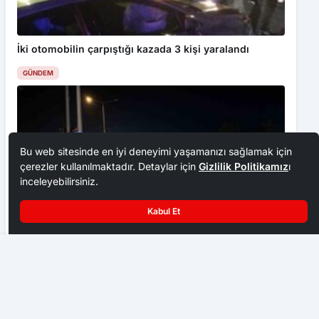
İki otomobilin çarpıştığı kazada 3 kişi yaralandı
GÜNDEM
Bu web sitesinde en iyi deneyimi yaşamanızı sağlamak için
çerezler kullanılmaktadır. Detaylar için
Gizlilik Politikamız
ı
inceleyebilirsiniz.
Kabul Et
Bolu’da kırmızı ışıkta geçen otomobil kamyonla
Samsun’da ’kuvvetli yağış’ uyarısı: Sel ve su baskınlarına
dikkat
çarpıştı
GÜNDEM