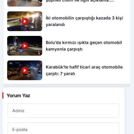
“Endişe edilecek bir durum yok, yol
yeniden trafiğe açıldı”
İki otomobilin çarpıştığı kazada 3 kişi
yaralandı
Bolu’da kırmızı ışıkta geçen otomobil
kamyonla çarpıştı
Karabük’te hafif ticari araç otomobile
çarptı: 7 yaralı
Yorum Yaz