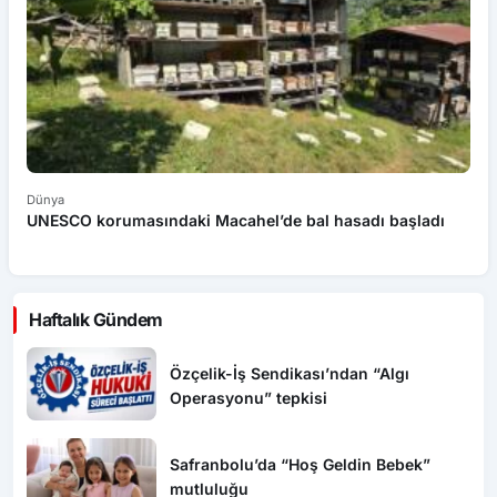
Dünya
Dü
UNESCO korumasındaki Macahel’de bal hasadı başladı
Ç
an
Haftalık Gündem
Özçelik-İş Sendikası’ndan “Algı
Operasyonu” tepkisi
Safranbolu’da “Hoş Geldin Bebek”
mutluluğu