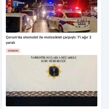
Çorum’da otomobil ile motosiklet çarpıştı: 1’i ağır 2
yaralı
GÜNDEM