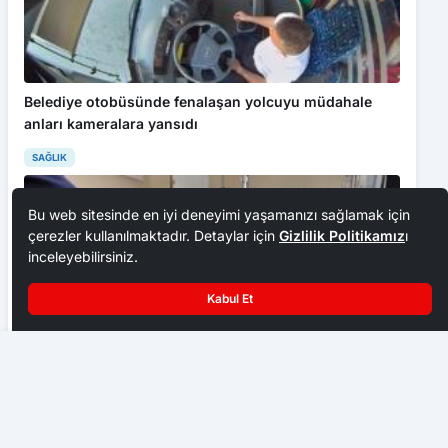
Belediye otobüsünde fenalaşan yolcuyu müdahale
anları kameralara yansıdı
SAĞLIK
Bu web sitesinde en iyi deneyimi yaşamanızı sağlamak için
çerezler kullanılmaktadır. Detaylar için
Gizlilik Politikamız
ı
inceleyebilirsiniz.
Kabul Et
Samsun’da 11 Kasım Milli Ağaçlandırma Günü’nde 37 bin 380
fidan toprakla buluşacak
TOGÜ’de kalp cerrahisinde yeni nesil sistem hizmete
alındı