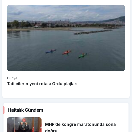
Dünya
Dü
Tatilcilerin yeni rotası Ordu plajları
B
ta
Haftalık Gündem
MHP’de kongre maratonunda sona
doğru