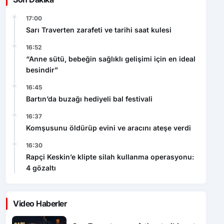
17:00
Sarı Traverten zarafeti ve tarihi saat kulesi
16:52
“Anne sütü, bebeğin sağlıklı gelişimi için en ideal
besindir”
16:45
Bartın’da buzağı hediyeli bal festivali
16:37
Komşusunu öldürüp evini ve aracını ateşe verdi
16:30
Rapçi Keskin’e klipte silah kullanma operasyonu:
4 gözaltı
Video Haberler