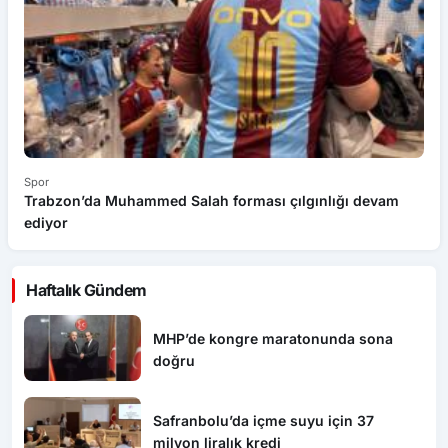
Spor
Sp
Trabzon’da Muhammed Salah forması çılgınlığı devam
T
ediyor
ke
Haftalık Gündem
MHP’de kongre maratonunda sona
doğru
Safranbolu’da içme suyu için 37
milyon liralık kredi