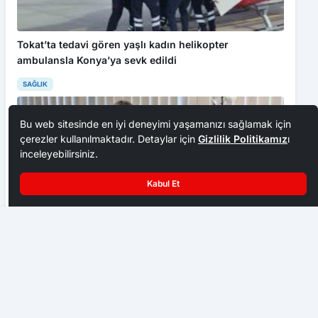
Tokat’ta tedavi gören yaşlı kadın helikopter
ambulansla Konya’ya sevk edildi
SAĞLIK
Bu web sitesinde en iyi deneyimi yaşamanızı sağlamak için
çerezler kullanılmaktadır. Detaylar için
Gizlilik Politikamız
ı
inceleyebilirsiniz.
Kabul Et
Safranbolu’da Geleneksel Türk Okçuluğu heyecanı
“Anne sütü, bebeğin sağlıklı gelişimi için en ideal
besindir”
SAĞLIK