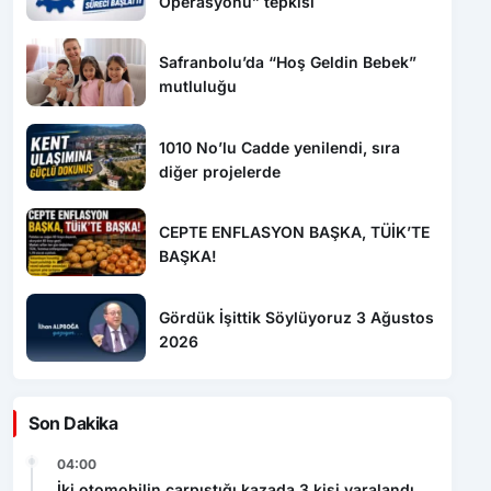
Safranbolu’da “Hoş Geldin Bebek”
mutluluğu
1010 No’lu Cadde yenilendi, sıra
diğer projelerde
CEPTE ENFLASYON BAŞKA, TÜİK’TE
BAŞKA!
Gördük İşittik Söylüyoruz 3 Ağustos
2026
Son Dakika
04:00
İki otomobilin çarpıştığı kazada 3 kişi yaralandı
00:52