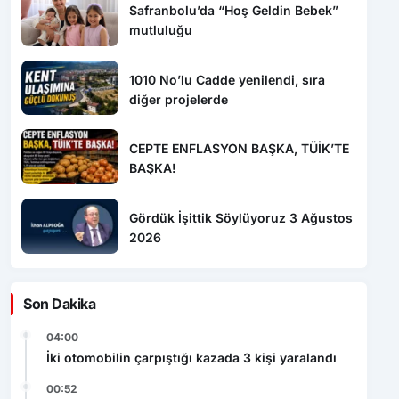
1010 No’lu Cadde yenilendi, sıra
diğer projelerde
CEPTE ENFLASYON BAŞKA, TÜİK’TE
BAŞKA!
Gördük İşittik Söylüyoruz 3 Ağustos
2026
Son Dakika
04:00
İki otomobilin çarpıştığı kazada 3 kişi yaralandı
00:52
Bolu’da kırmızı ışıkta geçen otomobil kamyonla
çarpıştı