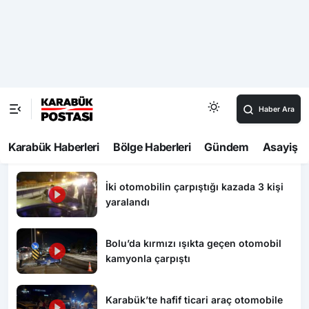
00:15
Hopa açıklarında Silahlı İnsansız Deniz Aracı alarmı
00:07
Hopa açıklarında Silahlı İnsansız Deniz Aracı alarmı
Video Haberler
İki otomobilin çarpıştığı kazada 3 kişi
yaralandı
Bolu’da kırmızı ışıkta geçen otomobil
kamyonla çarpıştı
Karabük’te hafif ticari araç otomobile
çarptı: 7 yaralı