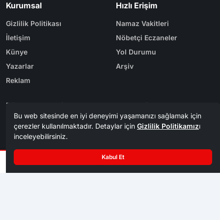
İletişim
Nöbetçi Eczaneler
Künye
Yol Durumu
Yazarlar
Arşiv
Reklam
Bölge Haberleri
Kategoriler
Karabük
Dünya
Safranbolu
Eğitim
Kastamonu
Ekonomi
Bolu
Gündem
Zonguldak
Spor
Tasarım & Yazılım
Tema
Kerem
ER
Mevzu² [v1.3.9]